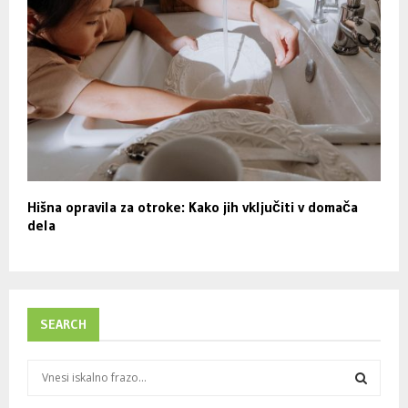
Hišna opravila za otroke: Kako jih vključiti v domača
dela
SEARCH
S
e
a