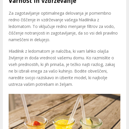
Varnost in vzdrževanje
Za zagotavljanje optimalnega delovanja je pomembno
redno čiščenje in vzdrževanje vašega hladilnika z
ledomatom. To vključuje redno menjanje filtrov za vodo,
čiščenje notranjosti in zagotavljanje, da so vsi deli pravilno
nameščeni in delujejo.
Hladilnik z ledomatom je naložba, ki vam lahko olajša
življenje in doda vrednost vašemu domu. Ko razmislite o
vseh prednostih, ki jih prinaša, je težko najti razlog, zakaj
ne bi izbrali enega za vašo kuhinjo. Bodite obveščeni,
naredite svojo raziskavo in izberite model, ki najbolje
ustreza vašim potrebam in željam.