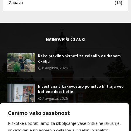
Zabava
(15)
NAJNOVEJŠI ČLANKI
Kako pravilno skrbeti za zelenilo v urbanem
okolju
8 avgusta, 2026
Investicija v kakovostno pohištvo ki traja več
kot eno desetletje
7 avgusta, 2026
Cenimo vašo zasebnost
@2023 - stormdragon.us. All Right Reserved.
Piškotke uporabljamo za izboljšanje vaše brskalne izkušnje,
prikazovanje prilagojenih oglasov ali vsebin in analizo