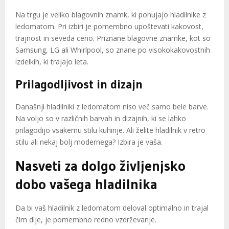
Na trgu je veliko blagovnih znamk, ki ponujajo hladilnike z
ledomatom. Pri izbiri je pomembno upoštevati kakovost,
trajnost in seveda ceno. Priznane blagovne znamke, kot so
Samsung, LG ali Whirlpool, so znane po visokokakovostnih
izdelkih, ki trajajo leta.
Prilagodljivost in dizajn
Današnji hladilniki z ledomatom niso več samo bele barve.
Na voljo so v različnih barvah in dizajnih, ki se lahko
prilagodijo vsakemu stilu kuhinje. Ali želite hladilnik v retro
stilu ali nekaj bolj modernega? Izbira je vaša.
Nasveti za dolgo življenjsko
dobo vašega hladilnika
Da bi vaš hladilnik z ledomatom deloval optimalno in trajal
čim dlje, je pomembno redno vzdrževanje.