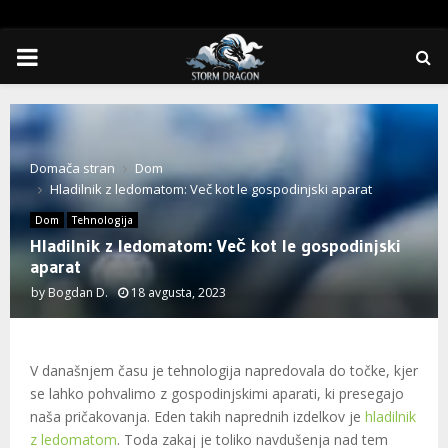
PRIMARY
MENU
Domača stran
Dom
Hladilnik z ledomatom: Več kot le gospodinjski aparat
Dom
Tehnologija
Hladilnik z ledomatom: Več kot le gospodinjski
aparat
by
Bogdan D.
18 avgusta, 2023
V današnjem času je tehnologija napredovala do točke, kjer
se lahko pohvalimo z gospodinjskimi aparati, ki presegajo
naša pričakovanja. Eden takih naprednih izdelkov je
hladilnik
z ledomatom
. Toda zakaj je toliko navdušenja nad tem