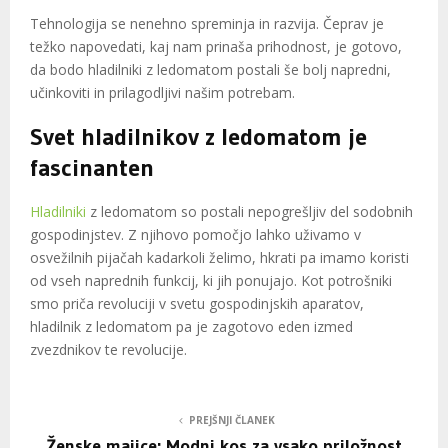
Tehnologija se nenehno spreminja in razvija. Čeprav je
težko napovedati, kaj nam prinaša prihodnost, je gotovo,
da bodo hladilniki z ledomatom postali še bolj napredni,
učinkoviti in prilagodljivi našim potrebam.
Svet hladilnikov z ledomatom je
fascinanten
Hladilniki
z ledomatom so postali nepogrešljiv del sodobnih
gospodinjstev. Z njihovo pomočjo lahko uživamo v
osvežilnih pijačah kadarkoli želimo, hkrati pa imamo koristi
od vseh naprednih funkcij, ki jih ponujajo. Kot potrošniki
smo priča revoluciji v svetu gospodinjskih aparatov,
hladilnik z ledomatom pa je zagotovo eden izmed
zvezdnikov te revolucije.
PREJŠNJI ČLANEK
Ženske majice: Modni kos za vsako priložnost