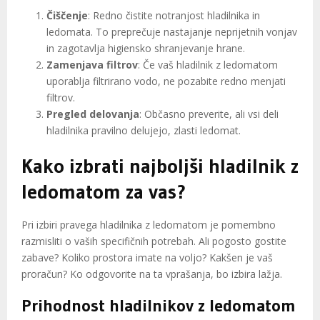
Čiščenje
: Redno čistite notranjost hladilnika in
ledomata. To preprečuje nastajanje neprijetnih vonjav
in zagotavlja higiensko shranjevanje hrane.
Zamenjava filtrov
: Če vaš hladilnik z ledomatom
uporablja filtrirano vodo, ne pozabite redno menjati
filtrov.
Pregled delovanja
: Občasno preverite, ali vsi deli
hladilnika pravilno delujejo, zlasti ledomat.
Kako izbrati najboljši hladilnik z
ledomatom za vas?
Pri izbiri pravega hladilnika z ledomatom je pomembno
razmisliti o vaših specifičnih potrebah. Ali pogosto gostite
zabave? Koliko prostora imate na voljo? Kakšen je vaš
proračun? Ko odgovorite na ta vprašanja, bo izbira lažja.
Prihodnost hladilnikov z ledomatom