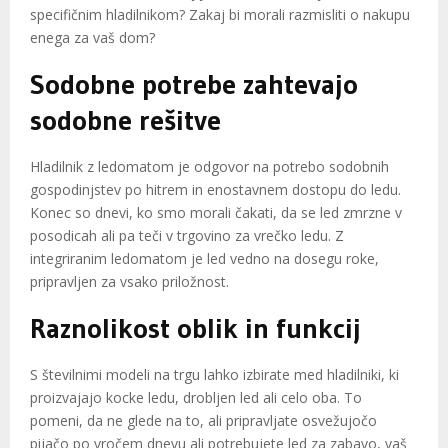
specifičnim hladilnikom? Zakaj bi morali razmisliti o nakupu
enega za vaš dom?
Sodobne potrebe zahtevajo
sodobne rešitve
Hladilnik z ledomatom je odgovor na potrebo sodobnih
gospodinjstev po hitrem in enostavnem dostopu do ledu.
Konec so dnevi, ko smo morali čakati, da se led zmrzne v
posodicah ali pa teči v trgovino za vrečko ledu. Z
integriranim ledomatom je led vedno na dosegu roke,
pripravljen za vsako priložnost.
Raznolikost oblik in funkcij
S številnimi modeli na trgu lahko izbirate med hladilniki, ki
proizvajajo kocke ledu, drobljen led ali celo oba. To
pomeni, da ne glede na to, ali pripravljate osvežujočo
pijačo po vročem dnevu ali potrebujete led za zabavo, vaš