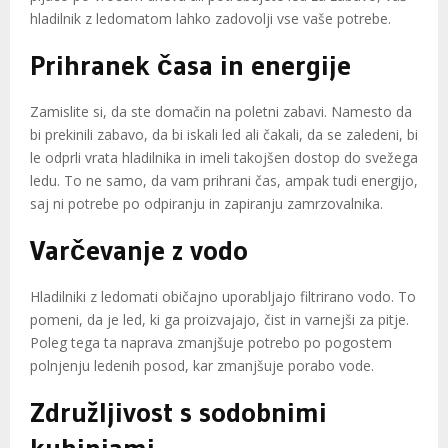
hladilnik z ledomatom lahko zadovolji vse vaše potrebe.
Prihranek časa in energije
Zamislite si, da ste domačin na poletni zabavi. Namesto da
bi prekinili zabavo, da bi iskali led ali čakali, da se zaledeni, bi
le odprli vrata hladilnika in imeli takojšen dostop do svežega
ledu. To ne samo, da vam prihrani čas, ampak tudi energijo,
saj ni potrebe po odpiranju in zapiranju zamrzovalnika.
Varčevanje z vodo
Hladilniki z ledomati običajno uporabljajo filtrirano vodo. To
pomeni, da je led, ki ga proizvajajo, čist in varnejši za pitje.
Poleg tega ta naprava zmanjšuje potrebo po pogostem
polnjenju ledenih posod, kar zmanjšuje porabo vode.
Združljivost s sodobnimi