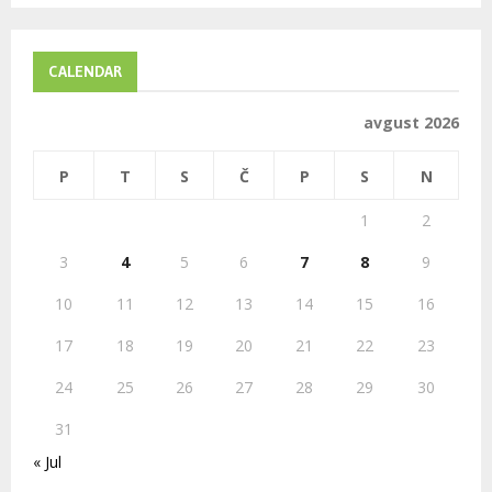
S
r
c
E
h
CALENDAR
f
A
o
avgust 2026
r
R
:
P
T
S
Č
P
S
N
C
1
2
H
3
4
5
6
7
8
9
10
11
12
13
14
15
16
17
18
19
20
21
22
23
24
25
26
27
28
29
30
31
« Jul