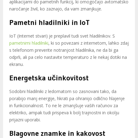
aplikacijami do pametnih funkcij, ki omogočajo avtomatsko
naročanje živil, ko zaznajo, da vam zmanjkuje.
Pametni hladilniki in IoT
IoT (Internet stvari) je preplavil tudi svet hladilnikov. S
pametnimi hladilniki
, ki so povezani z internetom, lahko zdaj
s telefonom preverite notranjost hladilnika, ne da bi ga
odprli, ali pa celo nastavite temperaturo z le nekaj dotiki na
ekranu.
Energetska učinkovitost
Sodobni hladilniki z ledomatom so zasnovani tako, da
porabijo manj energije, hkrati pa ohranijo odlično hlajenje
in funkcionalnost. To ne le zmanjšuje vaših računov za
elektriko, ampak tudi prispeva k bolj trajnostni in okolju
prijazni uporabi.
Blagovne znamke in kakovost