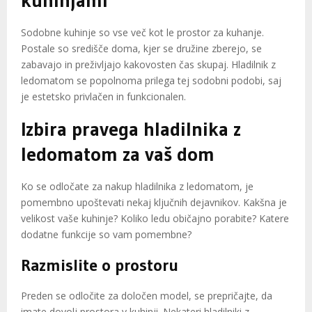
kuhinjami
Sodobne kuhinje so vse več kot le prostor za kuhanje.
Postale so središče doma, kjer se družine zberejo, se
zabavajo in preživljajo kakovosten čas skupaj. Hladilnik z
ledomatom se popolnoma prilega tej sodobni podobi, saj
je estetsko privlačen in funkcionalen.
Izbira pravega hladilnika z
ledomatom za vaš dom
Ko se odločate za nakup hladilnika z ledomatom, je
pomembno upoštevati nekaj ključnih dejavnikov. Kakšna je
velikost vaše kuhinje? Koliko ledu običajno porabite? Katere
dodatne funkcije so vam pomembne?
Razmislite o prostoru
Preden se odločite za določen model, se prepričajte, da
imate dovolj prostora v kuhinji. Nekateri hladilniki z