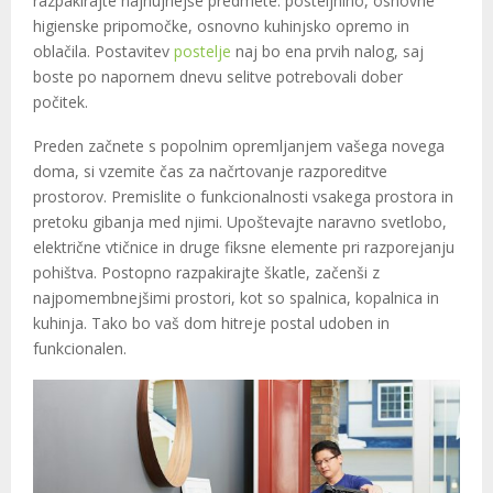
razpakirajte najnujnejše predmete: posteljnino, osnovne
higienske pripomočke, osnovno kuhinjsko opremo in
oblačila. Postavitev
postelje
naj bo ena prvih nalog, saj
boste po napornem dnevu selitve potrebovali dober
počitek.
Preden začnete s popolnim opremljanjem vašega novega
doma, si vzemite čas za načrtovanje razporeditve
prostorov. Premislite o funkcionalnosti vsakega prostora in
pretoku gibanja med njimi. Upoštevajte naravno svetlobo,
električne vtičnice in druge fiksne elemente pri razporejanju
pohištva. Postopno razpakirajte škatle, začenši z
najpomembnejšimi prostori, kot so spalnica, kopalnica in
kuhinja. Tako bo vaš dom hitreje postal udoben in
funkcionalen.