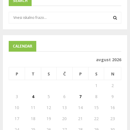
SEARCH
S
e
a
S
r
c
E
h
CALENDAR
f
A
o
avgust 2026
r
R
:
P
T
S
Č
P
S
N
C
1
2
H
3
4
5
6
7
8
9
10
11
12
13
14
15
16
17
18
19
20
21
22
23
24
25
26
27
28
29
30