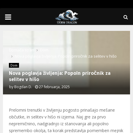
PRIMARY
MENU
Domača stran
Dom
Nova poglavja življenja: Popoln priročnik za selitev v hišo
Dom
Nova poglavja življenja: Popoln priročnik za
selitev v hišo
by
Bogdan D.
27 februarja, 2025
Prelomni trenutki v življenju pogosto prinašajo mešane
občutke, in selitev v hišo ni izjema. Naj gre za prvo
nepremičnino, nadgradnjo iz stanovanja ali popolno
spremembo okolja, ta korak predstavlja pomemben mejnik