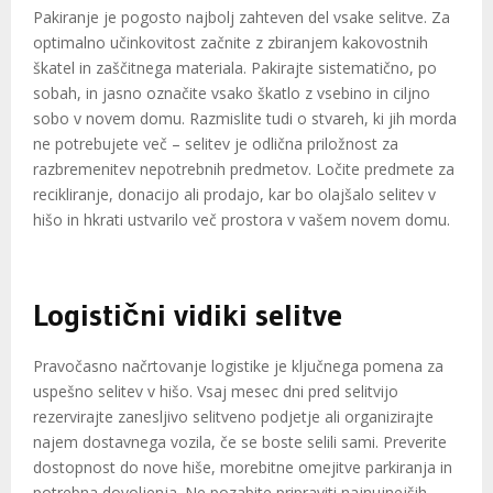
Pakiranje je pogosto najbolj zahteven del vsake selitve. Za
optimalno učinkovitost začnite z zbiranjem kakovostnih
škatel in zaščitnega materiala. Pakirajte sistematično, po
sobah, in jasno označite vsako škatlo z vsebino in ciljno
sobo v novem domu. Razmislite tudi o stvareh, ki jih morda
ne potrebujete več – selitev je odlična priložnost za
razbremenitev nepotrebnih predmetov. Ločite predmete za
recikliranje, donacijo ali prodajo, kar bo olajšalo selitev v
hišo in hkrati ustvarilo več prostora v vašem novem domu.
Logistični vidiki selitve
Pravočasno načrtovanje logistike je ključnega pomena za
uspešno selitev v hišo. Vsaj mesec dni pred selitvijo
rezervirajte zanesljivo selitveno podjetje ali organizirajte
najem dostavnega vozila, če se boste selili sami. Preverite
dostopnost do nove hiše, morebitne omejitve parkiranja in
potrebna dovoljenja. Ne pozabite pripraviti najnujnejših