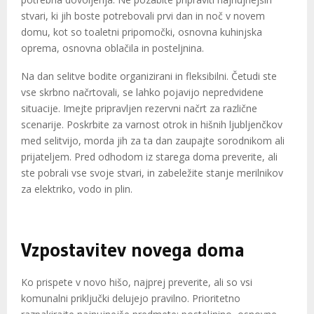
stvari, ki jih boste potrebovali prvi dan in noč v novem
domu, kot so toaletni pripomočki, osnovna kuhinjska
oprema, osnovna oblačila in posteljnina.
Na dan selitve bodite organizirani in fleksibilni. Četudi ste
vse skrbno načrtovali, se lahko pojavijo nepredvidene
situacije. Imejte pripravljen rezervni načrt za različne
scenarije. Poskrbite za varnost otrok in hišnih ljubljenčkov
med selitvijo, morda jih za ta dan zaupajte sorodnikom ali
prijateljem. Pred odhodom iz starega doma preverite, ali
ste pobrali vse svoje stvari, in zabeležite stanje merilnikov
za elektriko, vodo in plin.
Vzpostavitev novega doma
Ko prispete v novo hišo, najprej preverite, ali so vsi
komunalni priključki delujejo pravilno. Prioritetno