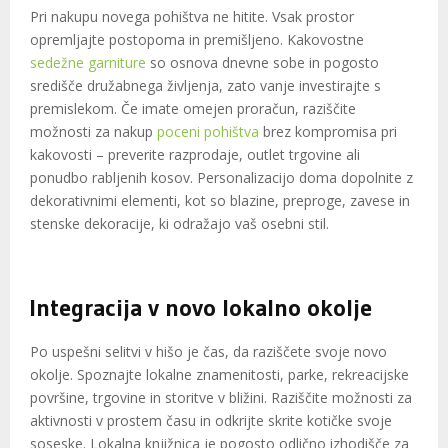
Pri nakupu novega pohištva ne hitite. Vsak prostor
opremljajte postopoma in premišljeno. Kakovostne
sedežne garniture
so osnova dnevne sobe in pogosto
središče družabnega življenja, zato vanje investirajte s
premislekom. Če imate omejen proračun, raziščite
možnosti za nakup
poceni pohištva
brez kompromisa pri
kakovosti – preverite razprodaje, outlet trgovine ali
ponudbo rabljenih kosov. Personalizacijo doma dopolnite z
dekorativnimi elementi, kot so blazine, preproge, zavese in
stenske dekoracije, ki odražajo vaš osebni stil.
Integracija v novo lokalno okolje
Po uspešni selitvi v hišo je čas, da raziščete svoje novo
okolje. Spoznajte lokalne znamenitosti, parke, rekreacijske
površine, trgovine in storitve v bližini. Raziščite možnosti za
aktivnosti v prostem času in odkrijte skrite kotičke svoje
soseske. Lokalna knjižnica je pogosto odlično izhodišče za