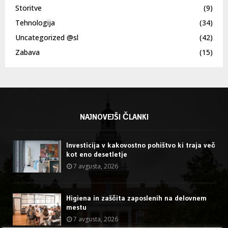
Storitve
(9)
Tehnologija
(34)
Uncategorized @sl
(42)
Zabava
(15)
NAJNOVEJŠI ČLANKI
Investicija v kakovostno pohištvo ki traja več
kot eno desetletje
7 avgusta, 2026
Higiena in zaščita zaposlenih na delovnem
mestu
7 avgusta, 2026