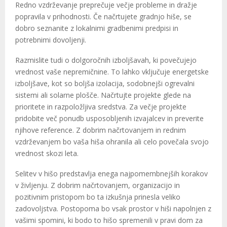
Redno vzdrževanje preprečuje večje probleme in dražje
popravila v prihodnosti. Če načrtujete gradnjo hiše, se
dobro seznanite z lokalnimi gradbenimi predpisi in
potrebnimi dovoljenji.
Razmislite tudi o dolgoročnih izboljšavah, ki povečujejo
vrednost vaše nepremičnine. To lahko vključuje energetske
izboljšave, kot so boljša izolacija, sodobnejši ogrevalni
sistemi ali solarne plošče. Načrtujte projekte glede na
prioritete in razpoložljiva sredstva. Za večje projekte
pridobite več ponudb usposobljenih izvajalcev in preverite
njihove reference. Z dobrim načrtovanjem in rednim
vzdrževanjem bo vaša hiša ohranila ali celo povečala svojo
vrednost skozi leta.
Selitev v hišo predstavlja enega najpomembnejših korakov
v življenju. Z dobrim načrtovanjem, organizacijo in
pozitivnim pristopom bo ta izkušnja prinesla veliko
zadovoljstva. Postopoma bo vsak prostor v hiši napolnjen z
vašimi spomini, ki bodo to hišo spremenili v pravi dom za