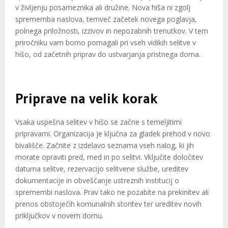
v življenju posameznika ali družine. Nova hiša ni zgolj
sprememba naslova, temveč začetek novega poglavja,
polnega priložnosti, izzivov in nepozabnih trenutkov. V tem
priročniku vam bomo pomagali pri vseh vidikih selitve v
hišo, od začetnih priprav do ustvarjanja pristnega doma.
Priprave na velik korak
Vsaka uspešna selitev v hišo se začne s temeljitimi
pripravami. Organizacija je ključna za gladek prehod v novo
bivališče. Začnite z izdelavo seznama vseh nalog, ki jih
morate opraviti pred, med in po selitvi. Vključite določitev
datuma selitve, rezervacijo selitvene službe, ureditev
dokumentacije in obveščanje ustreznih institucij o
spremembi naslova. Prav tako ne pozabite na prekinitev ali
prenos obstoječih komunalnih storitev ter ureditev novih
priključkov v novem domu.