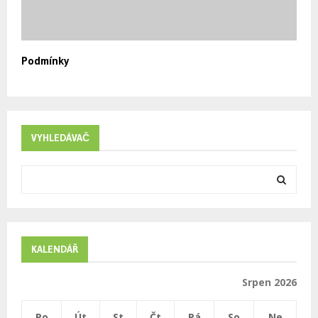
Podmínky
VYHLEDÁVAČ
S
e
a
S
r
c
E
h
KALENDÁŘ
f
A
o
Srpen 2026
r
R
:
Po
Út
St
Čt
Pá
So
Ne