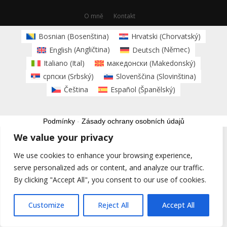
O mně
Kontakt
Bosnian
(
Bosenština
)
Hrvatski
(
Chorvatský
)
English
(
Angličtina
)
Deutsch
(
Němec
)
Italiano
(
Ital
)
македонски
(
Makedonský
)
српски
(
Srbský
)
Slovenščina
(
Slovinština
)
Čeština
Español
(
Španělský
)
Podmínky
-
Zásady ochrany osobních údajů
We value your privacy
We use cookies to enhance your browsing experience,
serve personalized ads or content, and analyze our traffic.
By clicking "Accept All", you consent to our use of cookies.
Customize
Reject All
Accept All