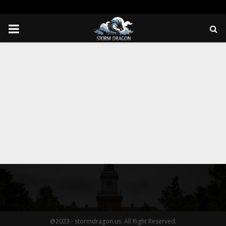
PRIMARY
MENU
@2023 - stormdragon.us. All Right Reserved.