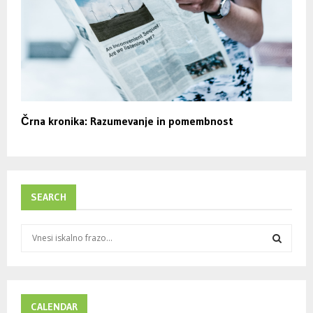
Črna kronika: Razumevanje in pomembnost
SEARCH
S
e
a
S
r
c
E
h
CALENDAR