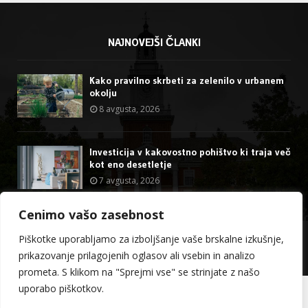
NAJNOVEJŠI ČLANKI
Kako pravilno skrbeti za zelenilo v urbanem
okolju
8 avgusta, 2026
Investicija v kakovostno pohištvo ki traja več
kot eno desetletje
7 avgusta, 2026
Cenimo vašo zasebnost
@2023 - stormdragon.us. All Right Reserved.
Piškotke uporabljamo za izboljšanje vaše brskalne izkušnje,
prikazovanje prilagojenih oglasov ali vsebin in analizo
O meni
Kontakt
prometa. S klikom na "Sprejmi vse" se strinjate z našo
uporabo piškotkov.
Slovenščina