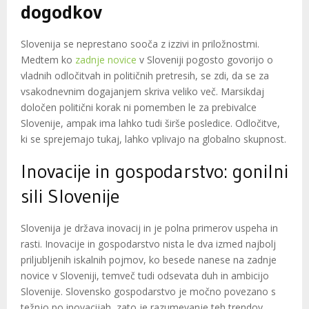
dogodkov
Slovenija se neprestano sooča z izzivi in priložnostmi.
Medtem ko
zadnje novice
v Sloveniji pogosto govorijo o
vladnih odločitvah in političnih pretresih, se zdi, da se za
vsakodnevnim dogajanjem skriva veliko več. Marsikdaj
določen politični korak ni pomemben le za prebivalce
Slovenije, ampak ima lahko tudi širše posledice. Odločitve,
ki se sprejemajo tukaj, lahko vplivajo na globalno skupnost.
Inovacije in gospodarstvo: gonilni
sili Slovenije
Slovenija je država inovacij in je polna primerov uspeha in
rasti. Inovacije in gospodarstvo nista le dva izmed najbolj
priljubljenih iskalnih pojmov, ko besede nanese na zadnje
novice v Sloveniji, temveč tudi odsevata duh in ambicijo
Slovenije. Slovensko gospodarstvo je močno povezano s
težnjo po inovacijah, zato je razumevanje teh trendov