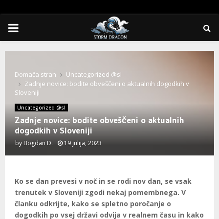
PRIMARY
MENU
Domača stran
Uncategorized @sl
Zadnje novice: bodite obveščeni o aktualnih dogodkih v
Sloveniji
Uncategorized @sl
Zadnje novice: bodite obveščeni o aktualnih
dogodkih v Sloveniji
by
Bogdan D.
19 julija, 2023
Ko se dan prevesi v noč in se rodi nov dan, se vsak
trenutek v Sloveniji zgodi nekaj pomembnega. V
članku odkrijte, kako se spletno poročanje o
dogodkih po vsej državi odvija v realnem času in kako