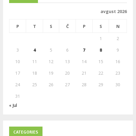
f
A
o
avgust 2026
r
R
:
P
T
S
Č
P
S
N
C
1
2
H
3
4
5
6
7
8
9
10
11
12
13
14
15
16
17
18
19
20
21
22
23
24
25
26
27
28
29
30
31
« Jul
CATEGORIES