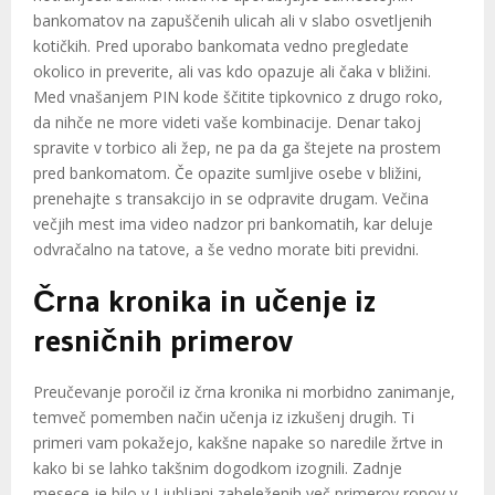
bankomatov na zapuščenih ulicah ali v slabo osvetljenih
kotičkih. Pred uporabo bankomata vedno pregledate
okolico in preverite, ali vas kdo opazuje ali čaka v bližini.
Med vnašanjem PIN kode ščitite tipkovnico z drugo roko,
da nihče ne more videti vaše kombinacije. Denar takoj
spravite v torbico ali žep, ne pa da ga štejete na prostem
pred bankomatom. Če opazite sumljive osebe v bližini,
prenehajte s transakcijo in se odpravite drugam. Večina
večjih mest ima video nadzor pri bankomatih, kar deluje
odvračalno na tatove, a še vedno morate biti previdni.
Črna kronika in učenje iz
resničnih primerov
Preučevanje poročil iz črna kronika ni morbidno zanimanje,
temveč pomemben način učenja iz izkušenj drugih. Ti
primeri vam pokažejo, kakšne napake so naredile žrtve in
kako bi se lahko takšnim dogodkom izognili. Zadnje
mesece je bilo v Ljubljani zabeleženih več primerov ropov v