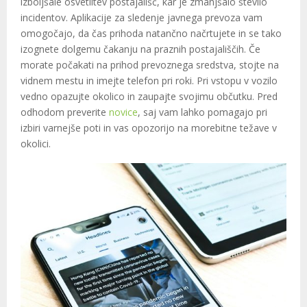
izboljšale osvetlitev postajališč, kar je zmanjšalo število
incidentov. Aplikacije za sledenje javnega prevoza vam
omogočajo, da čas prihoda natančno načrtujete in se tako
izognete dolgemu čakanju na praznih postajališčih. Če
morate počakati na prihod prevoznega sredstva, stojte na
vidnem mestu in imejte telefon pri roki. Pri vstopu v vozilo
vedno opazujte okolico in zaupajte svojimu občutku. Pred
odhodom preverite
novice
, saj vam lahko pomagajo pri
izbiri varnejše poti in vas opozorijo na morebitne težave v
okolici.