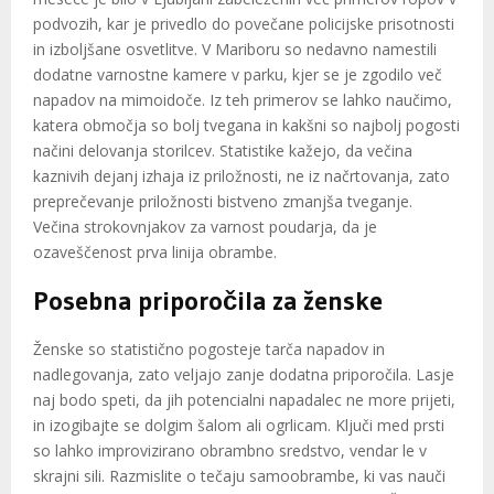
podvozih, kar je privedlo do povečane policijske prisotnosti
in izboljšane osvetlitve. V Mariboru so nedavno namestili
dodatne varnostne kamere v parku, kjer se je zgodilo več
napadov na mimoidoče. Iz teh primerov se lahko naučimo,
katera območja so bolj tvegana in kakšni so najbolj pogosti
načini delovanja storilcev. Statistike kažejo, da večina
kaznivih dejanj izhaja iz priložnosti, ne iz načrtovanja, zato
preprečevanje priložnosti bistveno zmanjša tveganje.
Večina strokovnjakov za varnost poudarja, da je
ozaveščenost prva linija obrambe.
Posebna priporočila za ženske
Ženske so statistično pogosteje tarča napadov in
nadlegovanja, zato veljajo zanje dodatna priporočila. Lasje
naj bodo speti, da jih potencialni napadalec ne more prijeti,
in izogibajte se dolgim šalom ali ogrlicam. Ključi med prsti
so lahko improvizirano obrambno sredstvo, vendar le v
skrajni sili. Razmislite o tečaju samoobrambe, ki vas nauči