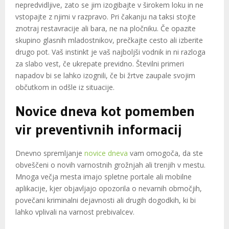
nepredvidljive, zato se jim izogibajte v širokem loku in ne
vstopajte z njimi v razpravo. Pri čakanju na taksi stojte
znotraj restavracije ali bara, ne na pločniku. Če opazite
skupino glasnih mladostnikov, prečkajte cesto ali izberite
drugo pot. Vaš instinkt je vaš najboljši vodnik in ni razloga
za slabo vest, če ukrepate previdno. Številni primeri
napadov bi se lahko izognili, če bi žrtve zaupale svojim
občutkom in odšle iz situacije.
Novice dneva kot pomemben
vir preventivnih informacij
Dnevno spremljanje
novice dneva
vam omogoča, da ste
obveščeni o novih varnostnih grožnjah ali trenjih v mestu.
Mnoga večja mesta imajo spletne portale ali mobilne
aplikacije, kjer objavljajo opozorila o nevarnih območjih,
povečani kriminalni dejavnosti ali drugih dogodkih, ki bi
lahko vplivali na varnost prebivalcev.