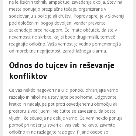
ne le fizičnih tehnik, ampak tudi zavedanja okolja. Številna
mesta ponujajo brezplačne tečaje, organizirane v
sodelovanju s policijo ali društvi. Poprov sprej je v Sloveniji
pod določenimi pogoji dovoljen, vendar preverite
zakonodajo pred nakupom. Če imate občutek, da ste v
nevarnosti, ne skrbite, kaj si bodo drugi mislili, temveč
reagirajte odločno. Vaša varnost je vedno pomembnejša
od morebitne neprijetnosti zaradi lažnega alarma.
Odnos do tujcev in reševanje
konfliktov
Če vas nekdo nagovori na ulici ponoči, ohranjajte varno
razdaljo in nikoli ne ustavljajte popolnoma. Odgovorite
kratko in nadaljujte pot proti osvetljenemu območju ali
prostoru z več ljudmi. Ne čutite se zavezane, da boste
vljudni, če situacija ne deluje varno. Če vam nekdo ponuja
pomoč pri nošenju stvari ali vas vabi na kavo, zavrnite
odločno in ne razlagajte razlogov. Pijane osebe so