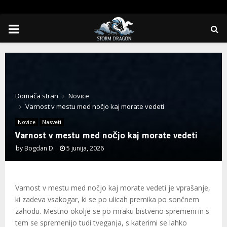
PRIMARY
MENU
Domača stran
Novice
Varnost v mestu med nočjo kaj morate vedeti
Novice
Nasveti
Varnost v mestu med nočjo kaj morate vedeti
by
Bogdan D.
5 junija, 2026
Varnost v mestu med nočjo kaj morate vedeti je vprašanje,
ki zadeva vsakogar, ki se po ulicah premika po sončnem
zahodu. Mestno okolje se po mraku bistveno spremeni in s
tem se spremenijo tudi tveganja, s katerimi se lahko