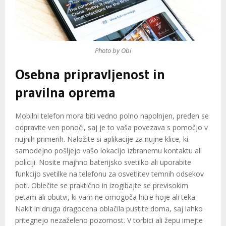
Photo by Obi
Osebna pripravljenost in
pravilna oprema
Mobilni telefon mora biti vedno polno napolnjen, preden se
odpravite ven ponoči, saj je to vaša povezava s pomočjo v
nujnih primerih. Naložite si aplikacije za nujne klice, ki
samodejno pošljejo vašo lokacijo izbranemu kontaktu ali
policiji. Nosite majhno baterijsko svetilko ali uporabite
funkcijo svetilke na telefonu za osvetlitev temnih odsekov
poti. Oblečite se praktično in izogibajte se previsokim
petam ali obutvi, ki vam ne omogoča hitre hoje ali teka.
Nakit in druga dragocena oblačila pustite doma, saj lahko
pritegnejo nezaželeno pozornost. V torbici ali žepu imejte