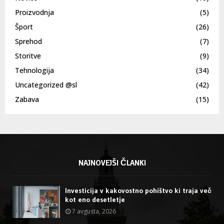
Proizvodnja
(5)
Šport
(26)
Sprehod
(7)
Storitve
(9)
Tehnologija
(34)
Uncategorized @sl
(42)
Zabava
(15)
NAJNOVEJŠI ČLANKI
Investicija v kakovostno pohištvo ki traja več
kot eno desetletje
7 avgusta, 2026