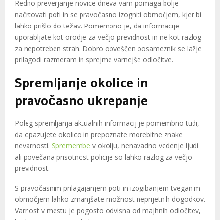
Redno preverjanje novice dneva vam pomaga bolje
načrtovati poti in se pravočasno izogniti območjem, kjer bi
lahko prišlo do težav. Pomembno je, da informacije
uporabljate kot orodje za večjo previdnost in ne kot razlog
za nepotreben strah. Dobro obveščen posameznik se lažje
prilagodi razmeram in sprejme varnejše odločitve.
Spremljanje okolice in
pravočasno ukrepanje
Poleg spremljanja aktualnih informacij je pomembno tudi,
da opazujete okolico in prepoznate morebitne znake
nevarnosti.
Spremembe
v okolju, nenavadno vedenje ljudi
ali povečana prisotnost policije so lahko razlog za večjo
previdnost.
S pravočasnim prilagajanjem poti in izogibanjem tveganim
območjem lahko zmanjšate možnost neprijetnih dogodkov.
Varnost v mestu je pogosto odvisna od majhnih odločitev,