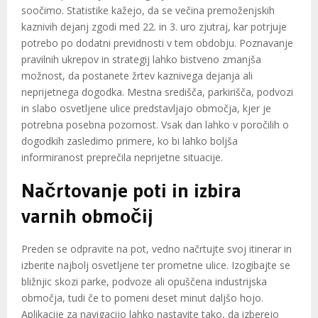
soočimo. Statistike kažejo, da se večina premoženjskih
kaznivih dejanj zgodi med 22. in 3. uro zjutraj, kar potrjuje
potrebo po dodatni previdnosti v tem obdobju. Poznavanje
pravilnih ukrepov in strategij lahko bistveno zmanjša
možnost, da postanete žrtev kaznivega dejanja ali
neprijetnega dogodka. Mestna središča, parkirišča, podvozi
in slabo osvetljene ulice predstavljajo območja, kjer je
potrebna posebna pozornost. Vsak dan lahko v poročilih o
dogodkih zasledimo primere, ko bi lahko boljša
informiranost preprečila neprijetne situacije.
Načrtovanje poti in izbira
varnih območij
Preden se odpravite na pot, vedno načrtujte svoj itinerar in
izberite najbolj osvetljene ter prometne ulice. Izogibajte se
bližnjic skozi parke, podvoze ali opuščena industrijska
območja, tudi če to pomeni deset minut daljšo hojo.
Aplikacije za navigacijo lahko nastavite tako, da izberejo