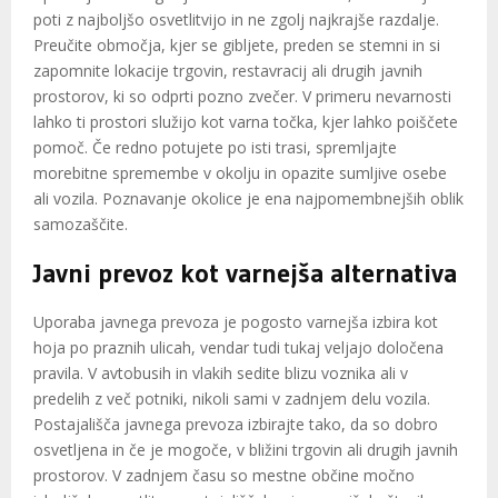
poti z najboljšo osvetlitvijo in ne zgolj najkrajše razdalje.
Preučite območja, kjer se gibljete, preden se stemni in si
zapomnite lokacije trgovin, restavracij ali drugih javnih
prostorov, ki so odprti pozno zvečer. V primeru nevarnosti
lahko ti prostori služijo kot varna točka, kjer lahko poiščete
pomoč. Če redno potujete po isti trasi, spremljajte
morebitne spremembe v okolju in opazite sumljive osebe
ali vozila. Poznavanje okolice je ena najpomembnejših oblik
samozaščite.
Javni prevoz kot varnejša alternativa
Uporaba javnega prevoza je pogosto varnejša izbira kot
hoja po praznih ulicah, vendar tudi tukaj veljajo določena
pravila. V avtobusih in vlakih sedite blizu voznika ali v
predelih z več potniki, nikoli sami v zadnjem delu vozila.
Postajališča javnega prevoza izbirajte tako, da so dobro
osvetljena in če je mogoče, v bližini trgovin ali drugih javnih
prostorov. V zadnjem času so mestne občine močno