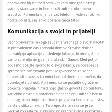
pripravljene ključe med prsti, kar vam omogoča hitrejši
vstop v stanovanje in lahko služi tudi kot obrambno
sredstvo. Pomembno je, da vaš telefon ni viden v roki, ko
hodite po ulici, saj lahko postane tarča tatov.
Komunikacija s svojci in prijatelji
Vedno obvestite nekoga zaupanja vrednega o svojih načrtih
in predvidenem času prihoda domov. Številne družine
uporabljajo aplikacije za sledenje lokacije, ki omogočajo
varno spremljanje gibanja družinskih članov. Med potjo
občasno pošljite sporočilo o svoji lokaciji, še posebej če
spremenite načrtovano pot. Dogovorite se za kodne
besede ali stavke, s katerimi lahko diskretno sporočite, da
potrebujete pomoč. V primeru, da se počutite ogrožene,
pokličite prijatelja in med hojo glasno govorite po telefonu,
kar lahko odvrnejo potencialne napadalce. Tudi če nihče ni
na drugi strani linije, simuliranje pogovora lahko ustvari vtis,
da ste v stiku z nekom. Ta preprosta tehnika se je že
večkrat izkazala za učinkovito pri preprečevanju konfliktnih