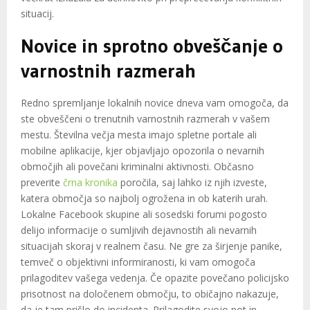
situacij.
Novice in sprotno obveščanje o
varnostnih razmerah
Redno spremljanje lokalnih novice dneva vam omogoča, da
ste obveščeni o trenutnih varnostnih razmerah v vašem
mestu. Številna večja mesta imajo spletne portale ali
mobilne aplikacije, kjer objavljajo opozorila o nevarnih
območjih ali povečani kriminalni aktivnosti. Občasno
preverite
črna kronika
poročila, saj lahko iz njih izveste,
katera območja so najbolj ogrožena in ob katerih urah.
Lokalne Facebook skupine ali sosedski forumi pogosto
delijo informacije o sumljivih dejavnostih ali nevarnih
situacijah skoraj v realnem času. Ne gre za širjenje panike,
temveč o objektivni informiranosti, ki vam omogoča
prilagoditev vašega vedenja. Če opazite povečano policijsko
prisotnost na določenem območju, to običajno nakazuje,
da je tam prišlo do incidenta. Prilagodite svojo pot in