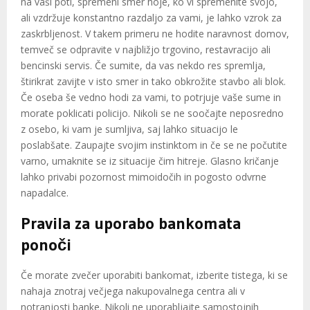
na vaši poti, spremeni smer hoje, ko vi spremenite svojo,
ali vzdržuje konstantno razdaljo za vami, je lahko vzrok za
zaskrbljenost. V takem primeru ne hodite naravnost domov,
temveč se odpravite v najbližjo trgovino, restavracijo ali
bencinski servis. Če sumite, da vas nekdo res spremlja,
štirikrat zavijte v isto smer in tako obkrožite stavbo ali blok.
Če oseba še vedno hodi za vami, to potrjuje vaše sume in
morate poklicati policijo. Nikoli se ne soočajte neposredno
z osebo, ki vam je sumljiva, saj lahko situacijo le
poslabšate. Zaupajte svojim instinktom in če se ne počutite
varno, umaknite se iz situacije čim hitreje. Glasno kričanje
lahko privabi pozornost mimoidočih in pogosto odvrne
napadalce.
Pravila za uporabo bankomata
ponoči
Če morate zvečer uporabiti bankomat, izberite tistega, ki se
nahaja znotraj večjega nakupovalnega centra ali v
notranjosti banke. Nikoli ne uporabljajte samostojnih