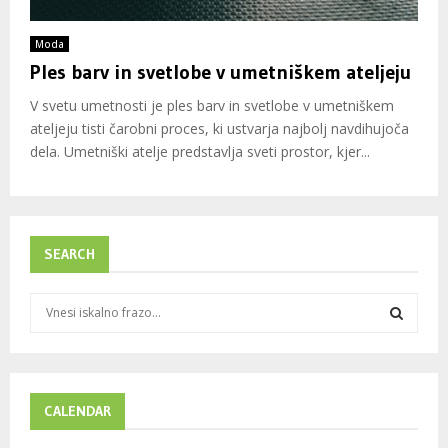
Moda
Ples barv in svetlobe v umetniškem ateljeju
V svetu umetnosti je ples barv in svetlobe v umetniškem
ateljeju tisti čarobni proces, ki ustvarja najbolj navdihujoča
dela. Umetniški atelje predstavlja sveti prostor, kjer...
SEARCH
S
e
a
S
r
c
E
h
CALENDAR
f
A