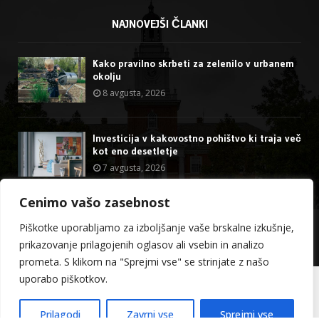
NAJNOVEJŠI ČLANKI
Kako pravilno skrbeti za zelenilo v urbanem
okolju
8 avgusta, 2026
Investicija v kakovostno pohištvo ki traja več
kot eno desetletje
7 avgusta, 2026
Cenimo vašo zasebnost
@2023 - stormdragon.us. All Right Reserved.
Piškotke uporabljamo za izboljšanje vaše brskalne izkušnje,
prikazovanje prilagojenih oglasov ali vsebin in analizo
O meni
Kontakt
prometa. S klikom na "Sprejmi vse" se strinjate z našo
uporabo piškotkov.
Slovenščina
Prilagodi
Zavrni vse
Sprejmi vse