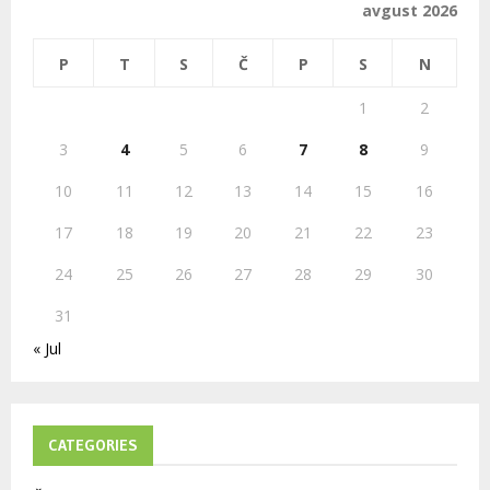
o
avgust 2026
r
R
:
P
T
S
Č
P
S
N
C
1
2
H
3
4
5
6
7
8
9
10
11
12
13
14
15
16
17
18
19
20
21
22
23
24
25
26
27
28
29
30
31
« Jul
CATEGORIES