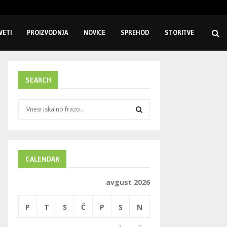
Higiena in zaščita zaposlenih na delovnem mestu
VETI
PROIZVODNJA
NOVICE
SPREHOD
STORITVE
SEARCH
S
e
a
S
r
c
E
h
CALENDAR
f
A
o
avgust 2026
r
R
:
P
T
S
Č
P
S
N
C