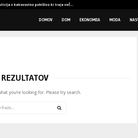
sticija v kakovostno pohištvo ki traja več…
DOMOV
DOM
EKONOMIJA
MODA
NAS
 REZULTATOV
what you’re looking for. Please try search.
SEARCH