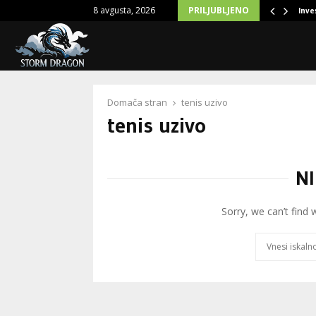
8 avgusta, 2026
PRILJUBLJENO
 manjši apartma s pametnim pohištvom
Inve
Domača stran
tenis uzivo
tenis uzivo
NI
Sorry, we can’t find 
Search
for: