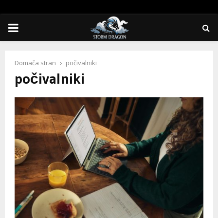
PRIMARY
MENU
Domača stran
počivalniki
počivalniki