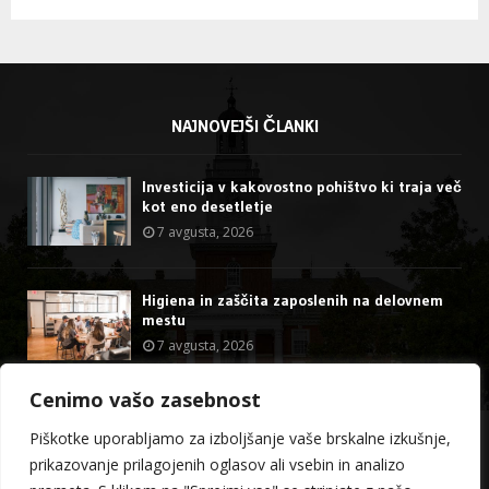
NAJNOVEJŠI ČLANKI
Investicija v kakovostno pohištvo ki traja več
kot eno desetletje
7 avgusta, 2026
Higiena in zaščita zaposlenih na delovnem
mestu
7 avgusta, 2026
Cenimo vašo zasebnost
@2023 - stormdragon.us. All Right Reserved.
Piškotke uporabljamo za izboljšanje vaše brskalne izkušnje,
prikazovanje prilagojenih oglasov ali vsebin in analizo
O meni
Kontakt