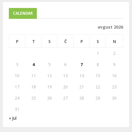
r
c
E
h
CALENDAR
f
A
o
avgust 2026
r
R
:
P
T
S
Č
P
S
N
C
1
2
H
3
4
5
6
7
8
9
10
11
12
13
14
15
16
17
18
19
20
21
22
23
24
25
26
27
28
29
30
31
« Jul