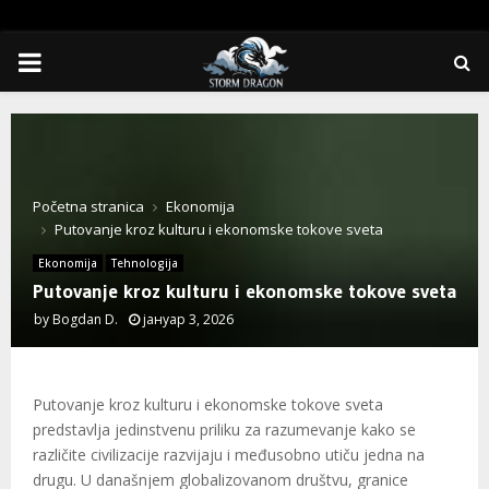
PRIMARY
MENU
Početna stranica
Ekonomija
Putovanje kroz kulturu i ekonomske tokove sveta
Ekonomija
Tehnologija
Putovanje kroz kulturu i ekonomske tokove sveta
by
Bogdan D.
јануар 3, 2026
Putovanje kroz kulturu i ekonomske tokove sveta
predstavlja jedinstvenu priliku za razumevanje kako se
različite civilizacije razvijaju i međusobno utiču jedna na
drugu. U današnjem globalizovanom društvu, granice