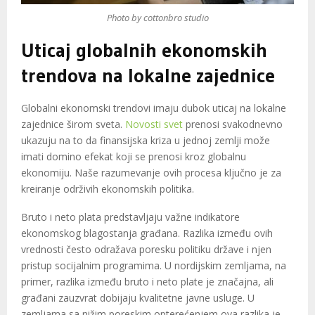
Photo by cottonbro studio
Uticaj globalnih ekonomskih
trendova na lokalne zajednice
Globalni ekonomski trendovi imaju dubok uticaj na lokalne
zajednice širom sveta.
Novosti svet
prenosi svakodnevno
ukazuju na to da finansijska kriza u jednoj zemlji može
imati domino efekat koji se prenosi kroz globalnu
ekonomiju. Naše razumevanje ovih procesa ključno je za
kreiranje održivih ekonomskih politika.
Bruto i neto plata predstavljaju važne indikatore
ekonomskog blagostanja građana. Razlika između ovih
vrednosti često odražava poresku politiku države i njen
pristup socijalnim programima. U nordijskim zemljama, na
primer, razlika između bruto i neto plate je značajna, ali
građani zauzvrat dobijaju kvalitetne javne usluge. U
zemljama sa nižim poreskim opterećenjem ova razlika je