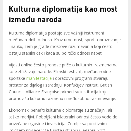
Kulturna diplomatija kao most
između naroda
Kulturna diplomatija postaje sve važniji instrument
međunarodnih odnosa. Kroz umetnost, sport, obrazovanje
i nauku, zemlje grade mostove razumevanja koji često
ostaju stabilni čak i kada su politički odnosi napeti.
Vijesti online često prenose priče o kulturnim razmenama
koje zbližavaju narode. Filmski festivali, međunarodne
sportske
manifestacije
i obrazovni programi stvaraju
prostor za dijalog i saradnju. Konfučijev institut, British
Council i Alliance Française primeri su institucija koje
promovišu kulturnu razmenu i međusobno razumevanje.
Ekonomski benefiti kulturne diplomatije su značajni, ali
teško merljivi. Poboljšani bilateralni odnosi često vode do
povećane trgovine i investicija. Zemlje sa pozitivnim
imidžem privlače više turista i stranih ulaganja.
Soft