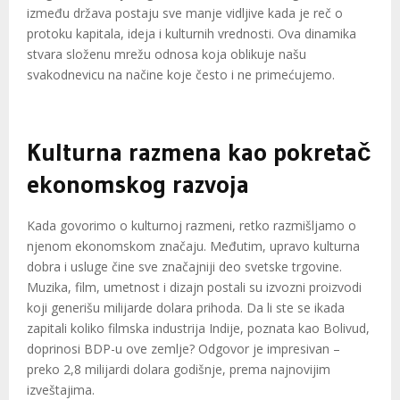
između država postaju sve manje vidljive kada je reč o
protoku kapitala, ideja i kulturnih vrednosti. Ova dinamika
stvara složenu mrežu odnosa koja oblikuje našu
svakodnevicu na načine koje često i ne primećujemo.
Kulturna razmena kao pokretač
ekonomskog razvoja
Kada govorimo o kulturnoj razmeni, retko razmišljamo o
njenom ekonomskom značaju. Međutim, upravo kulturna
dobra i usluge čine sve značajniji deo svetske trgovine.
Muzika, film, umetnost i dizajn postali su izvozni proizvodi
koji generišu milijarde dolara prihoda. Da li ste se ikada
zapitali koliko filmska industrija Indije, poznata kao Bolivud,
doprinosi BDP-u ove zemlje? Odgovor je impresivan –
preko 2,8 milijardi dolara godišnje, prema najnovijim
izveštajima.