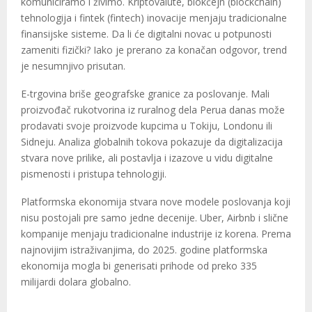
komuniciramo i živimo. Kriptovalute, blokčejn (blockchain)
tehnologija i fintek (fintech) inovacije menjaju tradicionalne
finansijske sisteme. Da li će digitalni novac u potpunosti
zameniti fizički? Iako je prerano za konačan odgovor, trend
je nesumnjivo prisutan.
E-trgovina briše geografske granice za poslovanje. Mali
proizvođač rukotvorina iz ruralnog dela Perua danas može
prodavati svoje proizvode kupcima u Tokiju, Londonu ili
Sidneju. Analiza globalnih tokova pokazuje da digitalizacija
stvara nove prilike, ali postavlja i izazove u vidu digitalne
pismenosti i pristupa tehnologiji.
Platformska ekonomija stvara nove modele poslovanja koji
nisu postojali pre samo jedne decenije. Uber, Airbnb i slične
kompanije menjaju tradicionalne industrije iz korena. Prema
najnovijim istraživanjima, do 2025. godine platformska
ekonomija mogla bi generisati prihode od preko 335
milijardi dolara globalno.