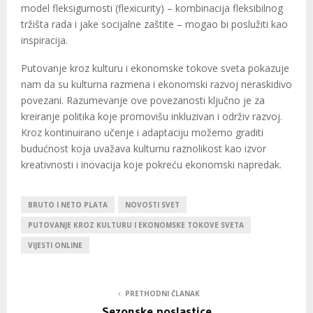
model fleksigurnosti (flexicurity) – kombinacija fleksibilnog
tržišta rada i jake socijalne zaštite – mogao bi poslužiti kao
inspiracija.
Putovanje kroz kulturu i ekonomske tokove sveta pokazuje
nam da su kulturna razmena i ekonomski razvoj neraskidivo
povezani. Razumevanje ove povezanosti ključno je za
kreiranje politika koje promovišu inkluzivan i održiv razvoj.
Kroz kontinuirano učenje i adaptaciju možemo graditi
budućnost koja uvažava kulturnu raznolikost kao izvor
kreativnosti i inovacija koje pokreću ekonomski napredak.
BRUTO I NETO PLATA
NOVOSTI SVET
PUTOVANJE KROZ KULTURU I EKONOMSKE TOKOVE SVETA
VIJESTI ONLINE
PRETHODNI ČLANAK
Sezonske poslastice