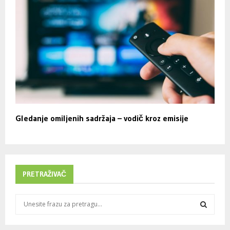
Gledanje omiljenih sadržaja – vodič kroz emisije
PRETRAŽIVAČ
S
e
a
S