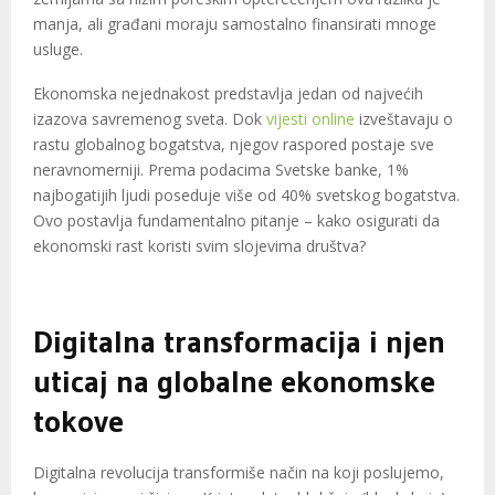
manja, ali građani moraju samostalno finansirati mnoge
usluge.
Ekonomska nejednakost predstavlja jedan od najvećih
izazova savremenog sveta. Dok
vijesti online
izveštavaju o
rastu globalnog bogatstva, njegov raspored postaje sve
neravnomerniji. Prema podacima Svetske banke, 1%
najbogatijih ljudi poseduje više od 40% svetskog bogatstva.
Ovo postavlja fundamentalno pitanje – kako osigurati da
ekonomski rast koristi svim slojevima društva?
Digitalna transformacija i njen
uticaj na globalne ekonomske
tokove
Digitalna revolucija transformiše način na koji poslujemo,