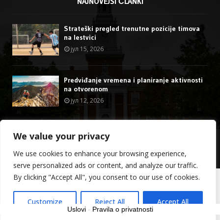
NAJNOVEJŠI ČLANKI
Strateški pregled trenutne pozicije timova
na lestvici
јул 15, 2026
Predviđanje vremena i planiranje aktivnosti
na otvorenom
јул 12, 2026
We value your privacy
@2023 - stormdragon.us. All Right Reserved.
We use cookies to enhance your browsing experience,
O nama
Kontakt
serve personalized ads or content, and analyze our traffic.
By clicking "Accept All", you consent to our use of cookies.
српски
Customize
Reject All
Accept All
Uslovi
-
Pravila o privatnosti