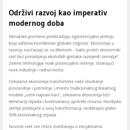
Održivi razvoj kao imperativ
modernog doba
Klimatske promene predstavljaju egzistencijalnu pretnju
koja zahteva koordinisan globalni odgovor. Ekonomije u
razvoju suočavaju se sa dilemom – kako postići ekonomski
rast bez ponavljanja ekoloških grešaka razvijenih zemalja?
Zelene tehnologije nude potencijalno rešenje, stvarajući
nove industrije i radna mesta.
Cirkularna ekonomija transformiše naše shvatanje
proizvodnje i potrošnje. Umesto tradicionalnog linearnog
modela „uzmi-napravi-baci“, cirkularna ekonomija teži
eliminaciji otpada i kontinuiranoj upotrebi resursa. Nordijske
zemlje prednjače u ovoj transformaciji, reciklirajući preko
50% komunalnog otpada.
Novosti svet sve češće izveštavaju o inicijativama