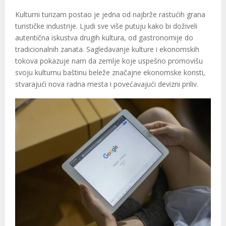
Kulturni turizam postao je jedna od najbrže rastućih grana
turističke industrije. Ljudi sve više putuju kako bi doživeli
autentična iskustva drugih kultura, od gastronomije do
tradicionalnih zanata. Sagledavanje kulture i ekonomskih
tokova pokazuje nam da zemlje koje uspešno promovišu
svoju kulturnu baštinu beleže značajne ekonomske koristi,
stvarajući nova radna mesta i povećavajući devizni priliv.