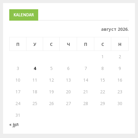
r
c
E
h
KALENDAR
f
A
o
август 2026.
r
R
:
П
У
С
Ч
П
С
Н
C
1
2
H
3
4
5
6
7
8
9
10
11
12
13
14
15
16
17
18
19
20
21
22
23
24
25
26
27
28
29
30
31
« јул