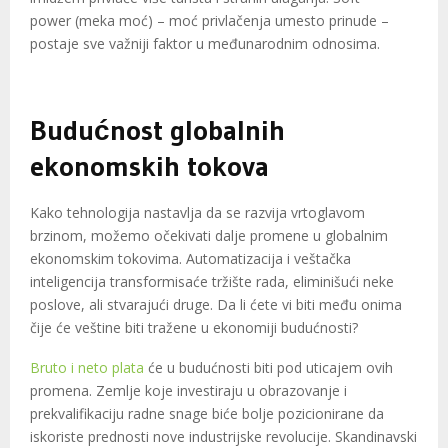
power
(meka moć) – moć privlačenja umesto prinude –
postaje sve važniji faktor u međunarodnim odnosima.
Budućnost globalnih
ekonomskih tokova
Kako tehnologija nastavlja da se razvija vrtoglavom
brzinom, možemo očekivati dalje promene u globalnim
ekonomskim tokovima. Automatizacija i veštačka
inteligencija transformisaće tržište rada, eliminišući neke
poslove, ali stvarajući druge. Da li ćete vi biti među onima
čije će veštine biti tražene u ekonomiji budućnosti?
Bruto i neto plata
će u budućnosti biti pod uticajem ovih
promena. Zemlje koje investiraju u obrazovanje i
prekvalifikaciju radne snage biće bolje pozicionirane da
iskoriste prednosti nove industrijske revolucije. Skandinavski