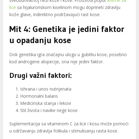
sveobuhvatnoj nezi kože i kose. Proizvodi poput
kreme za
lice
sa hijaluronskom kiselinom mogu doprineti zdravlju
kože glave, indirektno podržavajući rast kose.
Mit 4: Genetika je jedini faktor
u opadanju kose
Dok genetika igra značajnu ulogu u gubitku kose, posebno
kod androgene alopecije, ona nije jedini faktor.
Drugi važni faktori:
Ishrana i unos nutrijenata
Hormonalni balans
Medicinska stanja i lekovi
Stil života i navike nege kose
Suplementacija sa vitaminom C za lice i kosu može pomoći
u održavanju zdravlja folikula i stimulisanju rasta kose.