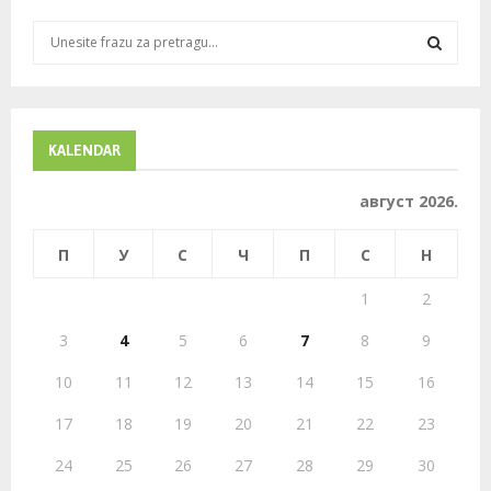
S
e
a
S
r
c
E
h
KALENDAR
f
A
o
август 2026.
r
R
:
П
У
С
Ч
П
С
Н
C
1
2
H
3
4
5
6
7
8
9
10
11
12
13
14
15
16
17
18
19
20
21
22
23
24
25
26
27
28
29
30