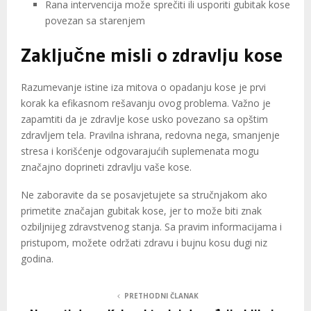
Rana intervencija može sprečiti ili usporiti gubitak kose
povezan sa starenjem
Zaključne misli o zdravlju kose
Razumevanje istine iza mitova o opadanju kose je prvi
korak ka efikasnom rešavanju ovog problema. Važno je
zapamtiti da je zdravlje kose usko povezano sa opštim
zdravljem tela. Pravilna ishrana, redovna nega, smanjenje
stresa i korišćenje odgovarajućih suplemenata mogu
značajno doprineti zdravlju vaše kose.
Ne zaboravite da se posavjetujete sa stručnjakom ako
primetite značajan gubitak kose, jer to može biti znak
ozbiljnijeg zdravstvenog stanja. Sa pravim informacijama i
pristupom, možete održati zdravu i bujnu kosu dugi niz
godina.
PRETHODNI ČLANAK