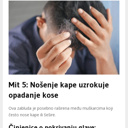
Mit 5: Nošenje kape uzrokuje
opadanje kose
Ova zabluda je posebno raširena među muškarcima koji
često nose kape ili šešire.
Činjenice o pokrivanju glave: