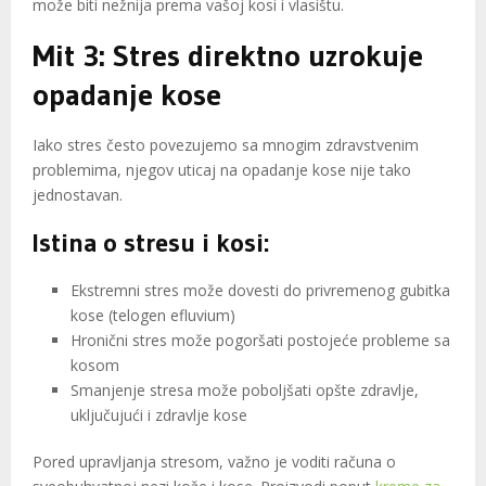
može biti nežnija prema vašoj kosi i vlasištu.
Mit 3: Stres direktno uzrokuje
opadanje kose
Iako stres često povezujemo sa mnogim zdravstvenim
problemima, njegov uticaj na opadanje kose nije tako
jednostavan.
Istina o stresu i kosi:
Ekstremni stres može dovesti do privremenog gubitka
kose (telogen efluvium)
Hronični stres može pogoršati postojeće probleme sa
kosom
Smanjenje stresa može poboljšati opšte zdravlje,
uključujući i zdravlje kose
Pored upravljanja stresom, važno je voditi računa o