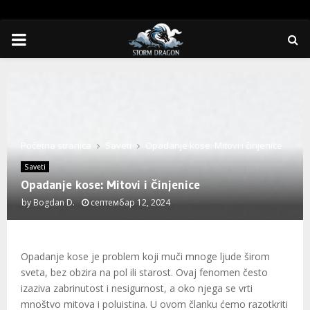
PRIMARY
MENU
Početna stranica
Saveti
Opadanje kose: Mitovi i činjenice
Saveti
Opadanje kose: Mitovi i činjenice
by
Bogdan D.
септембар 12, 2024
Opadanje kose je problem koji muči mnoge ljude širom
sveta, bez obzira na pol ili starost. Ovaj fenomen često
izaziva zabrinutost i nesigurnost, a oko njega se vrti
mnoštvo mitova i poluistina. U ovom članku ćemo razotkriti