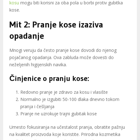
kosu
mogu biti korisni za oba pola u borbi protiv gubitka
kose.
Mit 2: Pranje kose izaziva
opadanje
Mnogi veruju da često pranje kose dovodi do njenog
pojačanog opadanja. Ova zabluda može dovesti do
neželjenih higijenskih navika.
Činjenice o pranju kose:
Redovno pranje je zdravo za kosu i vlasište
Normalno je izgubiti 50-100 dlaka dnevno tokom
pranja i češljanja
Pranje ne uzrokuje trajni gubitak kose
Umesto fokusiranja na učestalost pranja, obratite pažnju
na kvalitet proizvoda koje koristite. Prirodna kozmetika