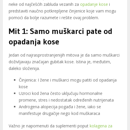
neke od najčešćih zabluda vezanih za
opadanje kose
i
predstaviti naučno potkrepljene činjenice koje vam mogu
pomoći da bolje razumete i rešite ovaj problem.
Mit 1: Samo muškarci pate od
opadanja kose
Jedan od najrasprostranjenijih mitova je da samo muškarci
doživljavaju značajan gubitak kose. Istina je, međutim,
daleko složenija.
Činjenica: I žene i muškarci mogu patiti od opadanja
kose
Uzroci kod žena često uključuju hormonalne
promene, stres i nedostatak određenih nutrijenata
Androgena alopecija pogađa i žene, iako se
manifestuje drugačije nego kod muškaraca
Važno je napomenuti da suplementi poput
kolagena za