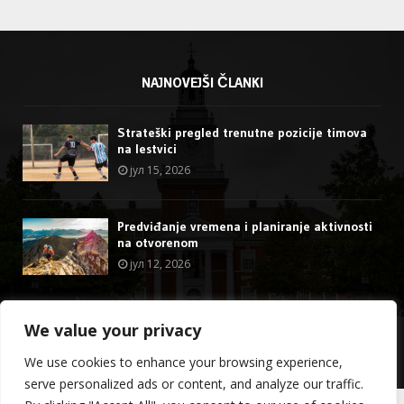
NAJNOVEJŠI ČLANKI
Strateški pregled trenutne pozicije timova
na lestvici
јул 15, 2026
Predviđanje vremena i planiranje aktivnosti
na otvorenom
јул 12, 2026
We value your privacy
@2023 - stormdragon.us. All Right Reserved.
We use cookies to enhance your browsing experience,
O nama
Kontakt
serve personalized ads or content, and analyze our traffic.