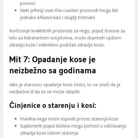
pomoći
Neki jeftiniji over-the-counter proizvodi mogu biti
jednako efikasni kao i skuplji tretmani
Korišćenje kvalitetnih proizvoda za negu, poput losiona za
telo sa hidratantnim svojstvima, može doprineti opštem
zdravlju kože i indirektno podržati zdravlje kose.
Mit 7: Opadanje kose je
neizbežno sa godinama
Iako je starosno opadanje kose često, to ne znači da je
neizbežno ili da se ne može ublažiti.
Činjenice o starenju i kosi:
Pravilna nega može usporiti proces starenja kose
Suplementi poput biotina mogu pomoći u održavanju
zdravlja kose tokom starenja