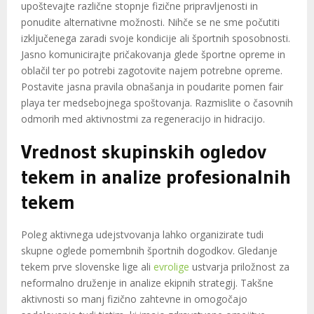
upoštevajte različne stopnje fizične pripravljenosti in
ponudite alternativne možnosti. Nihče se ne sme počutiti
izključenega zaradi svoje kondicije ali športnih sposobnosti.
Jasno komunicirajte pričakovanja glede športne opreme in
oblačil ter po potrebi zagotovite najem potrebne opreme.
Postavite jasna pravila obnašanja in poudarite pomen fair
playa ter medsebojnega spoštovanja. Razmislite o časovnih
odmorih med aktivnostmi za regeneracijo in hidracijo.
Vrednost skupinskih ogledov
tekem in analize profesionalnih
tekem
Poleg aktivnega udejstvovanja lahko organizirate tudi
skupne oglede pomembnih športnih dogodkov. Gledanje
tekem prve slovenske lige ali
evrolige
ustvarja priložnost za
neformalno druženje in analize ekipnih strategij. Takšne
aktivnosti so manj fizično zahtevne in omogočajo