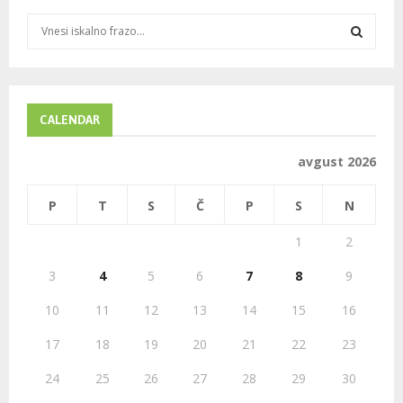
S
e
a
S
r
c
E
h
CALENDAR
f
A
o
avgust 2026
r
R
:
P
T
S
Č
P
S
N
C
1
2
H
3
4
5
6
7
8
9
10
11
12
13
14
15
16
17
18
19
20
21
22
23
24
25
26
27
28
29
30