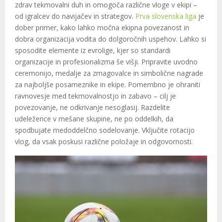
zdrav tekmovalni duh in omogoča različne vloge v ekipi –
od igralcev do navijačev in strategov.
Prva slovenska liga
je
dober primer, kako lahko močna ekipna povezanost in
dobra organizacija vodita do dolgoročnih uspehov. Lahko si
sposodite elemente iz evrolige, kjer so standardi
organizacije in profesionalizma še višji. Pripravite uvodno
ceremonijo, medalje za zmagovalce in simbolične nagrade
za najboljše posameznike in ekipe. Pomembno je ohraniti
ravnovesje med tekmovalnostjo in zabavo – cilj je
povezovanje, ne odkrivanje nesoglasij. Razdelite
udeležence v mešane skupine, ne po oddelkih, da
spodbujate medoddelčno sodelovanje. Vključite rotacijo
vlog, da vsak poskusi različne položaje in odgovornosti.