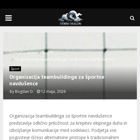
PRIMARY
MENU
Domača stran
Šport
Organizacija teambuildinga za športne navdušence
Šport
Organizacija teambuildinga za športne
navdušence
by
Bogdan D.
12 maja, 2026
Organizacija teambuildinga za športne navdušence
predstavlja odlično priložnost za krepitev ekipnega duha in
izboljšanje komunikacije med sodelavci. Podjetja vse
pogosteje iščejo alternativne pristope k tradicionalnim