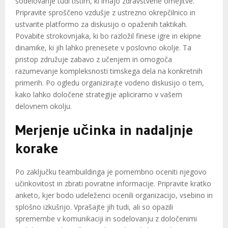
sodelovanje tudi tistim, ki imajo zdravstvene omejitve.
Pripravite sproščeno vzdušje z ustrezno okrepčilnico in
ustvarite platformo za diskusijo o opaženih taktikah.
Povabite strokovnjaka, ki bo razložil finese igre in ekipne
dinamike, ki jih lahko prenesete v poslovno okolje. Ta
pristop združuje zabavo z učenjem in omogoča
razumevanje kompleksnosti timskega dela na konkretnih
primerih. Po ogledu organizirajte vodeno diskusijo o tem,
kako lahko določene strategije apliciramo v vašem
delovnem okolju.
Merjenje učinka in nadaljnje
korake
Po zaključku teambuildinga je pomembno oceniti njegovo
učinkovitost in zbrati povratne informacije. Pripravite kratko
anketo, kjer bodo udeleženci ocenili organizacijo, vsebino in
splošno izkušnjo. Vprašajte jih tudi, ali so opazili
spremembe v komunikaciji in sodelovanju z določenimi