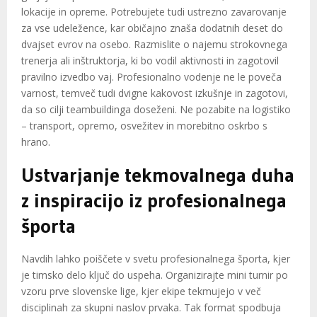
lokacije in opreme. Potrebujete tudi ustrezno zavarovanje
za vse udeležence, kar običajno znaša dodatnih deset do
dvajset evrov na osebo. Razmislite o najemu strokovnega
trenerja ali inštruktorja, ki bo vodil aktivnosti in zagotovil
pravilno izvedbo vaj. Profesionalno vodenje ne le poveča
varnost, temveč tudi dvigne kakovost izkušnje in zagotovi,
da so cilji teambuildinga doseženi. Ne pozabite na logistiko
– transport, opremo, osvežitev in morebitno oskrbo s
hrano.
Ustvarjanje tekmovalnega duha
z inspiracijo iz profesionalnega
športa
Navdih lahko poiščete v svetu profesionalnega športa, kjer
je timsko delo ključ do uspeha. Organizirajte mini turnir po
vzoru prve slovenske lige, kjer ekipe tekmujejo v več
disciplinah za skupni naslov prvaka. Tak format spodbuja