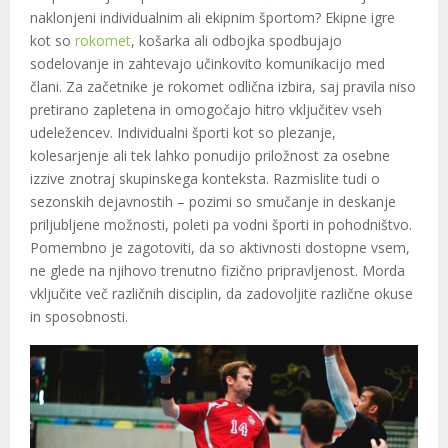
naklonjeni individualnim ali ekipnim športom? Ekipne igre
kot so
rokomet
, košarka ali odbojka spodbujajo
sodelovanje in zahtevajo učinkovito komunikacijo med
člani. Za začetnike je rokomet odlična izbira, saj pravila niso
pretirano zapletena in omogočajo hitro vključitev vseh
udeležencev. Individualni športi kot so plezanje,
kolesarjenje ali tek lahko ponudijo priložnost za osebne
izzive znotraj skupinskega konteksta. Razmislite tudi o
sezonskih dejavnostih – pozimi so smučanje in deskanje
priljubljene možnosti, poleti pa vodni športi in pohodništvo.
Pomembno je zagotoviti, da so aktivnosti dostopne vsem,
ne glede na njihovo trenutno fizično pripravljenost. Morda
vključite več različnih disciplin, da zadovoljite različne okuse
in sposobnosti.