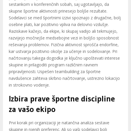
sestankom v konferenčnih sobah, saj ugotavljajo, da
skupne športne aktivnosti prinesejo boljše rezultate.
Sodelavci se med športnimi izzivi spoznajo z drugačne, bolj
osebne plati, kar pozitivno vpliva na delovno vzdušje.
Raziskave kažejo, da ekipe, ki skupaj vadijo ali tekmujejo,
razvijejo močnejše medsebojne vezi in boljšo sposobnost
reševanja problemov. Fizična aktivnost sprošča endorfine,
kar ustvarja pozitivno okolje za učenje in sodelovanje. Pri
načrtovanju takega dogodka je ključno upoštevati interese
skupine in prilagoditi program različnim ravnem
pripravljenosti. Uspešen teambuilding za športne
navdušence zahteva skrbno načrtovanje, ustrezno lokacijo
in strokovno vodenje.
Izbira prave športne discipline
za vašo ekipo
Prvi korak pri organizaciji je natančna analiza sestave
skupine in njenih preferenc. Ali so vaši sodelavci bolj