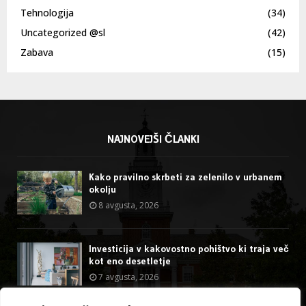
Tehnologija
(34)
Uncategorized @sl
(42)
Zabava
(15)
NAJNOVEJŠI ČLANKI
Kako pravilno skrbeti za zelenilo v urbanem
okolju
8 avgusta, 2026
Investicija v kakovostno pohištvo ki traja več
kot eno desetletje
7 avgusta, 2026