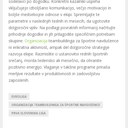
sodelavci po dogodku. Konkretni kazalniki uspeha
vključujejo izboljšano komunikacijo, večjo motivacijo in
boljše medsebojne odnose v ekipi. Spremljajte te
parametre v naslednjih tednih in mesecih, da ugotovite
dolgoročni vpliv. Na podlagi povratnih informacij načrtujte
prihodnje dogodke in jih prilagodite specifičnim potrebam
skupine.
Organizacija
teambuildinga za športne navdušence
ni enkratna aktivnost, ampak del dolgoročne strategije
razvoja ekipe. Razmislite o ustanovitvi rednih športnih
srečanj, morda tedensko ali mesečno, da ohranite
pozitivno energijo. Vlaganje v takšne programe prinaša
merljive rezultate v produktivnosti in zadovoljstvu
zaposlenih.
EVROLIGA
ORGANIZACIJA TEAMBUILDINGA ZA ŠPORTNE NAVDUŠENCE
PRVA SLOVENSKA LIGA