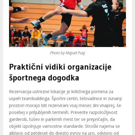
Photo by Miguel Puig
Praktični vidiki organizacije
športnega dogodka
Rezervacija ustrezne lokacije je kritičnega pomena za
uspeh teambuildinga. Športni centri, telovadnice in zunanji
prostori morajo biti rezervirani vsaj mesec dni vnaprej, še
posebej v priljubljenih terminih. Preverite razpoložljivost
garderob, tušev in parkirnih mest ter se prepričajte, da
objekt izpolnjuje varnostne standarde. Stroški najema se
gibljejo od petdeset do dvesto evrov na uro, odvisno od