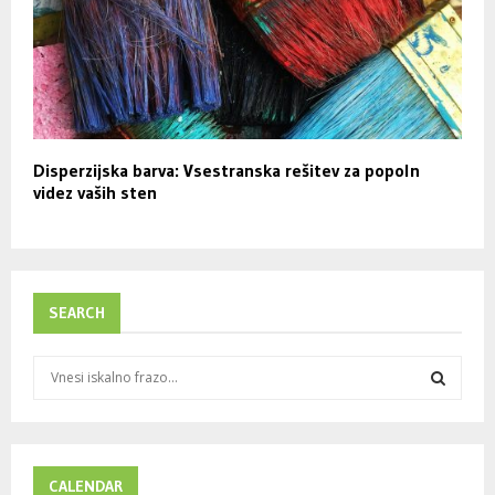
Disperzijska barva: Vsestranska rešitev za popoln
videz vaših sten
SEARCH
S
e
a
S
r
c
E
h
CALENDAR