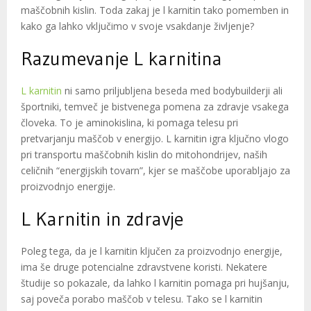
maščobnih kislin. Toda zakaj je l karnitin tako pomemben in
kako ga lahko vključimo v svoje vsakdanje življenje?
Razumevanje L karnitina
L karnitin
ni samo priljubljena beseda med bodybuilderji ali
športniki, temveč je bistvenega pomena za zdravje vsakega
človeka. To je aminokislina, ki pomaga telesu pri
pretvarjanju maščob v energijo. L karnitin igra ključno vlogo
pri transportu maščobnih kislin do mitohondrijev, naših
celičnih “energijskih tovarn”, kjer se maščobe uporabljajo za
proizvodnjo energije.
L Karnitin in zdravje
Poleg tega, da je l karnitin ključen za proizvodnjo energije,
ima še druge potencialne zdravstvene koristi. Nekatere
študije so pokazale, da lahko l karnitin pomaga pri hujšanju,
saj poveča porabo maščob v telesu. Tako se l karnitin