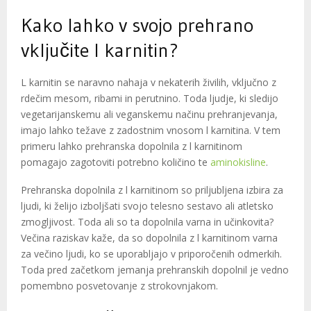
Kako lahko v svojo prehrano
vključite l karnitin?
L karnitin se naravno nahaja v nekaterih živilih, vključno z
rdečim mesom, ribami in perutnino. Toda ljudje, ki sledijo
vegetarijanskemu ali veganskemu načinu prehranjevanja,
imajo lahko težave z zadostnim vnosom l karnitina. V tem
primeru lahko prehranska dopolnila z l karnitinom
pomagajo zagotoviti potrebno količino te
aminokisline
.
Prehranska dopolnila z l karnitinom so priljubljena izbira za
ljudi, ki želijo izboljšati svojo telesno sestavo ali atletsko
zmogljivost. Toda ali so ta dopolnila varna in učinkovita?
Večina raziskav kaže, da so dopolnila z l karnitinom varna
za večino ljudi, ko se uporabljajo v priporočenih odmerkih.
Toda pred začetkom jemanja prehranskih dopolnil je vedno
pomembno posvetovanje z strokovnjakom.