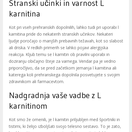
Stranski učinki in varnost L
karnitina
Kot pri vseh prehranskih dopolnilih, lahko tudi pri uporabi l
karnitina pride do nekaterih stranskih učinkov. Nekateri
ljudje poročajo o manjših prebavnih težavah, kot so slabost
ali driska. V redkih primerih se lahko pojavi alergijska
reakcija. Kljub temu se l karnitin ob pravilni uporabi in
doziranju običajno šteje za varnega. Vendar pa je vedno
priporočljivo, da se pred začetkom jemanja l karnitina ali
katerega koli prehranskega dopolnila posvetujete s svojim
zdravnikom ali farmacevtom.
Nadgradnja vaše vadbe z L
karnitinom
Kot smo že omenili, je l karnitin priljubljen med športniki in
tistimi, ki želijo izboljšati svojo telesno sestavo. To je zato,