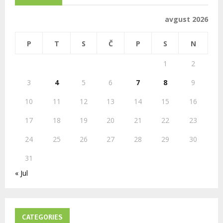
f
A
o
avgust 2026
r
R
:
P
T
S
Č
P
S
N
C
1
2
H
3
4
5
6
7
8
9
10
11
12
13
14
15
16
17
18
19
20
21
22
23
24
25
26
27
28
29
30
31
« Jul
CATEGORIES