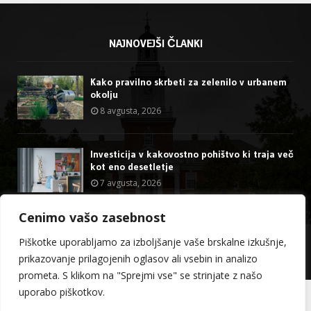
NAJNOVEJŠI ČLANKI
Kako pravilno skrbeti za zelenilo v urbanem
okolju
8 avgusta, 2026
Investicija v kakovostno pohištvo ki traja več
kot eno desetletje
7 avgusta, 2026
Cenimo vašo zasebnost
@2023 - stormdragon.us. All Right Reserved.
Piškotke uporabljamo za izboljšanje vaše brskalne izkušnje,
prikazovanje prilagojenih oglasov ali vsebin in analizo
O meni
Kontakt
prometa. S klikom na "Sprejmi vse" se strinjate z našo
uporabo piškotkov.
Slovenščina