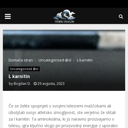
PRIMARY
MENU
Domača stran
Uncategorized @sl
L karnitin
Uncategorized @sl
L karnitin
by
Bogdan D.
29 avgusta, 2023
Če se želite spoprijeti s svojimi telesnimi maščobami ali
izboljšati svojo atletsko zmogljivost, ste verjetno že slišali
za l karnitin. Ta aminokislina, ki jo naravno proizvajamo v
telesu, igra ključno vlogo pri proizvodnji energije z uporabo