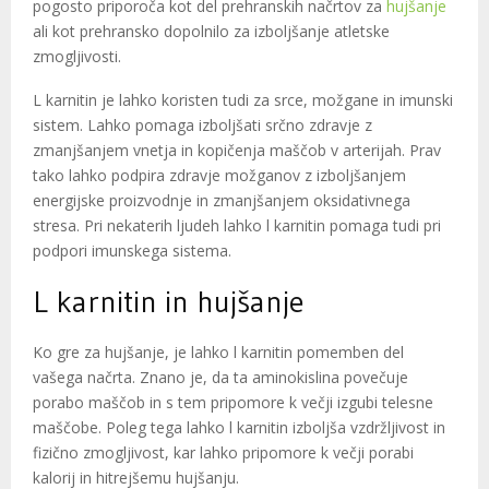
pogosto priporoča kot del prehranskih načrtov za
hujšanje
ali kot prehransko dopolnilo za izboljšanje atletske
zmogljivosti.
L karnitin je lahko koristen tudi za srce, možgane in imunski
sistem. Lahko pomaga izboljšati srčno zdravje z
zmanjšanjem vnetja in kopičenja maščob v arterijah. Prav
tako lahko podpira zdravje možganov z izboljšanjem
energijske proizvodnje in zmanjšanjem oksidativnega
stresa. Pri nekaterih ljudeh lahko l karnitin pomaga tudi pri
podpori imunskega sistema.
L karnitin in hujšanje
Ko gre za hujšanje, je lahko l karnitin pomemben del
vašega načrta. Znano je, da ta aminokislina povečuje
porabo maščob in s tem pripomore k večji izgubi telesne
maščobe. Poleg tega lahko l karnitin izboljša vzdržljivost in
fizično zmogljivost, kar lahko pripomore k večji porabi
kalorij in hitrejšemu hujšanju.