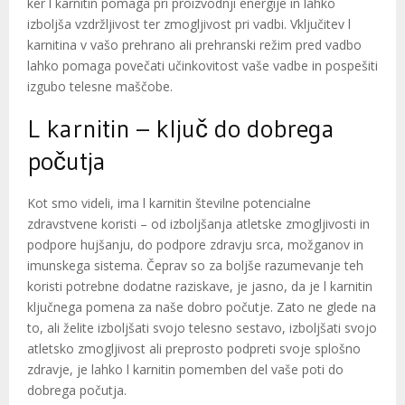
ker l karnitin pomaga pri proizvodnji energije in lahko
izboljša vzdržljivost ter zmogljivost pri vadbi. Vključitev l
karnitina v vašo prehrano ali prehranski režim pred vadbo
lahko pomaga povečati učinkovitost vaše vadbe in pospešiti
izgubo telesne maščobe.
L karnitin – ključ do dobrega
počutja
Kot smo videli, ima l karnitin številne potencialne
zdravstvene koristi – od izboljšanja atletske zmogljivosti in
podpore hujšanju, do podpore zdravju srca, možganov in
imunskega sistema. Čeprav so za boljše razumevanje teh
koristi potrebne dodatne raziskave, je jasno, da je l karnitin
ključnega pomena za naše dobro počutje. Zato ne glede na
to, ali želite izboljšati svojo telesno sestavo, izboljšati svojo
atletsko zmogljivost ali preprosto podpreti svoje splošno
zdravje, je lahko l karnitin pomemben del vaše poti do
dobrega počutja.