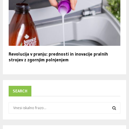
Revolucija v pranju: prednosti in inovacije pralnih
strojev z zgornjim polnjenjem
SEARCH
S
e
a
S
r