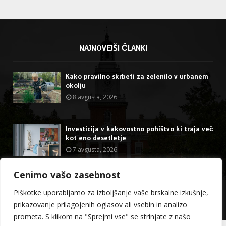
NAJNOVEJŠI ČLANKI
Kako pravilno skrbeti za zelenilo v urbanem
okolju
8 avgusta, 2026
Investicija v kakovostno pohištvo ki traja več
kot eno desetletje
7 avgusta, 2026
Cenimo vašo zasebnost
@2023 - stormdragon.us. All Right Reserved.
Piškotke uporabljamo za izboljšanje vaše brskalne izkušnje,
prikazovanje prilagojenih oglasov ali vsebin in analizo
O meni
Kontakt
prometa. S klikom na "Sprejmi vse" se strinjate z našo