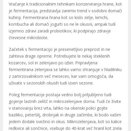
Vračanje k tradicionalnim tehnikam konzerviranja hrane, kot
je fermentacija, predstavlja zanimiv trend v sodobni domači
kuhinji. Fermentirana hrana kot so kislo zelje, kimchi,
kombucha ali domači jogurti so ne le okusni, ampak tudi
izjemno zdravi zaradi probiotikov, ki podpirajo zdravje
črevesne mikrobiote.
Začetek s fermentacijo je presenetljivo preprost in ne
zahteva drage opreme. Potrebujete le nekaj steklenih
kozarcev, sol in zelenjavo po izbiri. Pripravljena
fermentirana zelenjava se lahko varno shranjuje v hladilniku
z zamrzovalnikom več mesecev, kar vam omogoča, da
uživate v sezonskih okusih tudi izven sezone.
Poleg fermentacije postaja vedno bolj priljubljeno tudi
gojenje lastnih zelišč in mikrozelenjave doma. Tudi če živite
v stanovanju brez vrta, lahko na okenski polici gojite
baziliko, peteršilj, drobnjak in druge začimbe, ki bodo vašim
jedem dodale svežino in okus. Mikrozelenjava, kot so kalice
redkvice ali sončnice, vsebuje do 40-krat več hranil kot zrela