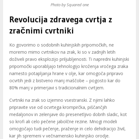
Photo by Squared one
Revolucija zdravega cvrtja z
zračnimi cvrtniki
Ko govorimo o sodobnih kuhinjskih pripomočkih, ne
moremo mimo cvrtnikov na zrak, ki so v zadnjih letih
doživeli pravo eksplozijo priljubljenosti. Ti napredni kuhinjski
pripomočki uporabljajo tehnologijo kroženja vročega zraka
namesto potapljanja hrane v olje, kar omogoča pripravo
ocvrtih jedi z bistveno manj maščobe – pogosto kar do
80% manj v primerjavi s tradicionalnim cvrtjem.
Cvrtniki na zrak so izjemno vsestranski. Z njimi lahko
pripravite vse od ocvrtega krompirčka, piščančjih
medaljonov in zelenjave do presenetljivo dobrih sladic, kot
so krofi ali celo pečene jabolčne rezine. Mnogi modeli
omogočajo tudi pečenje, praženje in celo dehidracijo živil,
kar jih spremeni v večnamensko kuhinjsko orodje.