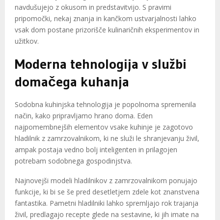
navdušujejo z okusom in predstavitvijo. S pravimi
pripomočki, nekaj znanja in kančkom ustvarjalnosti lahko
vsak dom postane prizorišče kulinaričnih eksperimentov in
užitkov.
Moderna tehnologija v službi
domačega kuhanja
Sodobna kuhinjska tehnologija je popolnoma spremenila
način, kako pripravljamo hrano doma. Eden
najpomembnejših elementov vsake kuhinje je zagotovo
hladilnik z zamrzovalnikom, ki ne služi le shranjevanju živil,
ampak postaja vedno bolj inteligenten in prilagojen
potrebam sodobnega gospodinjstva.
Najnovejši modeli hladilnikov z zamrzovalnikom ponujajo
funkcije, ki bi se še pred desetletjem zdele kot znanstvena
fantastika. Pametni hladilniki lahko spremljajo rok trajanja
živil, predlagajo recepte glede na sestavine, ki jih imate na