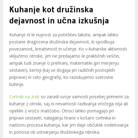
Kuhanje kot družinska
dejavnost in učna izkušnja
Kuhanje ni le nujnost za potešitev lakote, ampak lahko
postane dragocena družinska dejavnost, ki spodbuja
povezanost, kreativnost in učenje. Ko v kuharske aktivnosti
vključimo otroke, jim ne predajamo le praktičnih veščin,
ampak tudi znanje o prehrani, matematiki (pri merjenju
sestavin), kemiji (kaj se dogaja pri različnih postopkih
priprave) in celo geografiji, ko raziskujemo svetovne
kuhinje.
Cvrtniki na zrak
so zaradi svoje varnosti posebej primerni za
kuhanje z otroki, saj ni nevarnosti razlivanja vročega olja ali
opeklin z vročo maščobo. Otroci lahko pomagajo pri
pripravi sestavin, nalaganju hrane v košaro cvrtnika in
nadzoru procesa kuhanja, kar jim daje občutek sodelovanja
in ponosa ob ustvarjanju družinskega obroka.