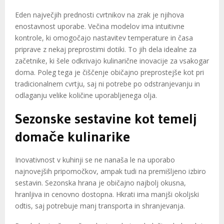
Eden največjih prednosti cvrtnikov na zrak je njihova
enostavnost uporabe. Večina modelov ima intuitivne
kontrole, ki omogočajo nastavitev temperature in časa
priprave z nekaj preprostimi dotiki. To jih dela idealne za
začetnike, ki šele odkrivajo kulinarične inovacije za vsakogar
doma. Poleg tega je čiščenje običajno preprostejše kot pri
tradicionalnem cvrtju, saj ni potrebe po odstranjevanju in
odlaganju velike količine uporabljenega olja.
Sezonske sestavine kot temelj
domače kulinarike
Inovativnost v kuhinji se ne nanaša le na uporabo
najnovejših pripomočkov, ampak tudi na premišljeno izbiro
sestavin. Sezonska hrana je običajno najbolj okusna,
hranljiva in cenovno dostopna. Hkrati ima manjši okoljski
odtis, saj potrebuje manj transporta in shranjevanja.