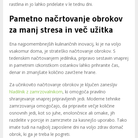
rastlina in jo lahko pridelate v le tednu dni.
Pametno načrtovanje obrokov
za manj stresa in več užitka
Ena najpomembnejših kulinaričnih inovacij, ki je na voljo
vsakomur doma, je strateško načrtovanje obrokov. S
tedenskim načrtovanjem jedilnika, pripravo sestavin vnaprej
in pametnim izkoristkom ostankov lahko prihranite čas,
denar in zmanjšate količino zavržene hrane.
Za učinkovito načrtovanje obrokov je ključen zanesljiv
hladilnik z zamrzovalnikom
, ki omogoča pravilno
shranjevanje vnaprej pripravljenih jedi. Moderne tehnike
zamrzovanja omogočajo, da pripravite večje količine
osnovnih jedi, kot so juhe, enolončnice ali omake, jih
razdelite v porcije in zamrznete za kasnejšo uporabo. Tako
imate tudi na najbolj zaposlene dni na voljo zdrav domač
obrok, ki ga je treba le pogreti.