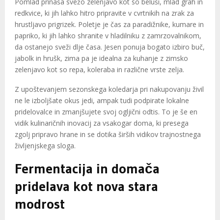
Pomlad prinaša svežo zelenjavo kot so beluši, mlad grah in
redkvice, ki jih lahko hitro pripravite v cvrtnikih na zrak za
hrustljavo prigrizek. Poletje je čas za paradižnike, kumare in
papriko, ki jih lahko shranite v hladilniku z zamrzovalnikom,
da ostanejo sveži dlje časa. Jesen ponuja bogato izbiro buč,
jabolk in hrušk, zima pa je idealna za kuhanje z zimsko
zelenjavo kot so repa, koleraba in različne vrste zelja.
Z upoštevanjem sezonskega koledarja pri nakupovanju živil
ne le izboljšate okus jedi, ampak tudi podpirate lokalne
pridelovalce in zmanjšujete svoj ogljični odtis. To je še en
vidik kulinaričnih inovacij za vsakogar doma, ki presega
zgolj pripravo hrane in se dotika širših vidikov trajnostnega
življenjskega sloga.
Fermentacija in domača
pridelava kot nova stara
modrost