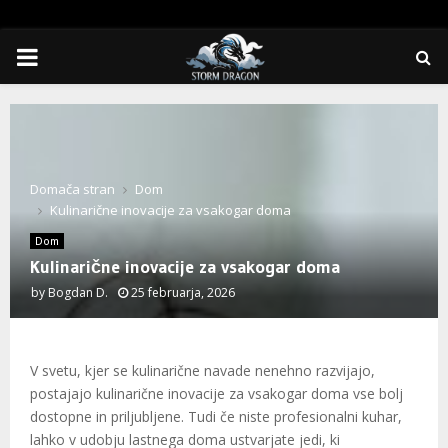
PRIMARY
MENU
Domača stran
Dom
Kulinarične inovacije za vsakogar doma
Dom
Kulinarične inovacije za vsakogar doma
by
Bogdan D.
25 februarja, 2026
V svetu, kjer se kulinarične navade nenehno razvijajo,
postajajo kulinarične inovacije za vsakogar doma vse bolj
dostopne in priljubljene. Tudi če niste profesionalni kuhar,
lahko v udobju lastnega doma ustvarjate jedi, ki