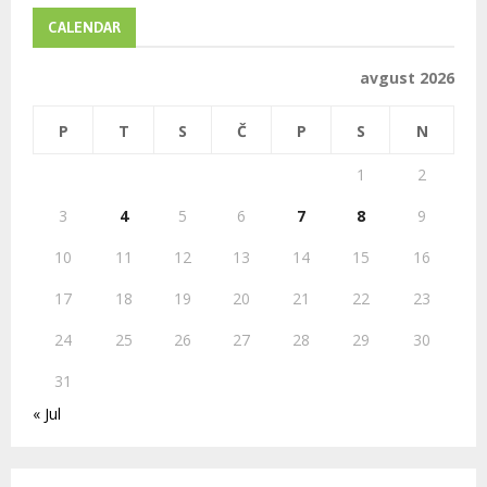
c
E
h
CALENDAR
f
A
o
avgust 2026
r
R
:
P
T
S
Č
P
S
N
C
1
2
H
3
4
5
6
7
8
9
10
11
12
13
14
15
16
17
18
19
20
21
22
23
24
25
26
27
28
29
30
31
« Jul