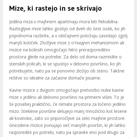
Mize, ki rastejo in se skrivajo
Jedilna miza v majhnem apartmaju mora biti fleksibilna.
Raztegljive mize lahko gostijo od dveh do šest oseb, ko jih
popolnoma razširite, a v običajnem položaju zasedajo zgolj
manjši kotiček. Zložljive mize z откидnm mehanizmom ali
mizice na kolesih omogočajo hitro prerazporeditev
prostora glede na potrebe. Za delo od doma razmislite o
stenskih policah, ki se spustijo v delovno površino, ko jih
potrebujete, nato pa se ponovno zložijo ob steno. Takšne
rešitve so idealne za začasne domače pisarne.
Kavne mizice z dvigom omogočajo pretvorbo nizke kavne
mize v jedilno ali delovno površino na primerni višini. To je
še posebej praktično, če nimate prostora za ločeno jedilno
mizo. Steklene površine delujejo manj množično kot lesene
ali kovinske, zato so priporočljive za zelo majhne prostore.
Gnezdene mizice ponujajo več manjših površin, ki jih lahko
razporedite po potrebi, nato pa spravite eno pod drugo za