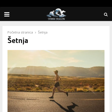
PRIMARY
MENU
Početna stranica
Šetnja
Šetnja