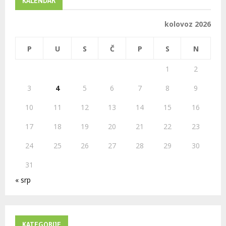
KALENDAR
f
A
o
kolovoz 2026
r
R
:
P
U
S
Č
P
S
N
C
1
2
H
3
4
5
6
7
8
9
10
11
12
13
14
15
16
17
18
19
20
21
22
23
24
25
26
27
28
29
30
31
« srp
KATEGORIJE