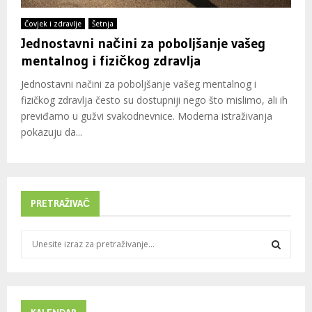
Čovjek i zdravlje
Šetnja
Jednostavni načini za poboljšanje vašeg
mentalnog i fizičkog zdravlja
Jednostavni načini za poboljšanje vašeg mentalnog i
fizičkog zdravlja često su dostupniji nego što mislimo, ali ih
previđamo u gužvi svakodnevnice. Moderna istraživanja
pokazuju da...
PRETRAŽIVAČ
S
e
a
S
r
c
E
h