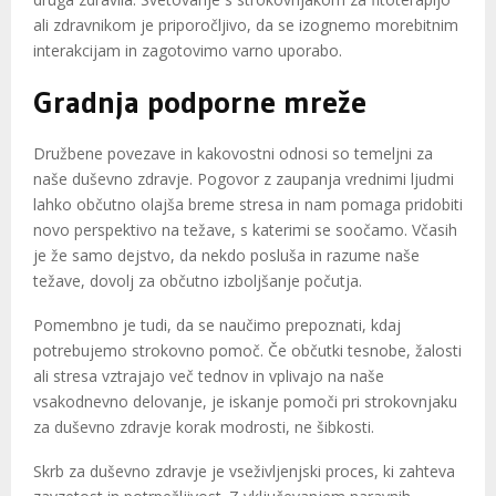
ali zdravnikom je priporočljivo, da se izognemo morebitnim
interakcijam in zagotovimo varno uporabo.
Gradnja podporne mreže
Družbene povezave in kakovostni odnosi so temeljni za
naše duševno zdravje. Pogovor z zaupanja vrednimi ljudmi
lahko občutno olajša breme stresa in nam pomaga pridobiti
novo perspektivo na težave, s katerimi se soočamo. Včasih
je že samo dejstvo, da nekdo posluša in razume naše
težave, dovolj za občutno izboljšanje počutja.
Pomembno je tudi, da se naučimo prepoznati, kdaj
potrebujemo strokovno pomoč. Če občutki tesnobe, žalosti
ali stresa vztrajajo več tednov in vplivajo na naše
vsakodnevno delovanje, je iskanje pomoči pri strokovnjaku
za duševno zdravje korak modrosti, ne šibkosti.
Skrb za duševno zdravje je vseživljenjski proces, ki zahteva