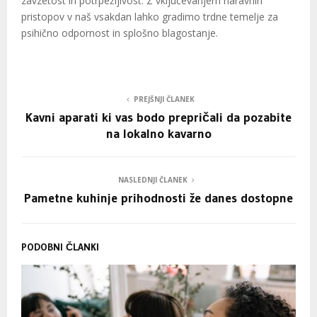
zavzetost in potrpežljivost. Z vključevanjem naravnih
pristopov v naš vsakdan lahko gradimo trdne temelje za
psihično odpornost in splošno blagostanje.
PREJŠNJI ČLANEK
Kavni aparati ki vas bodo prepričali da pozabite
na lokalno kavarno
NASLEDNJI ČLANEK
Pametne kuhinje prihodnosti že danes dostopne
PODOBNI ČLANKI