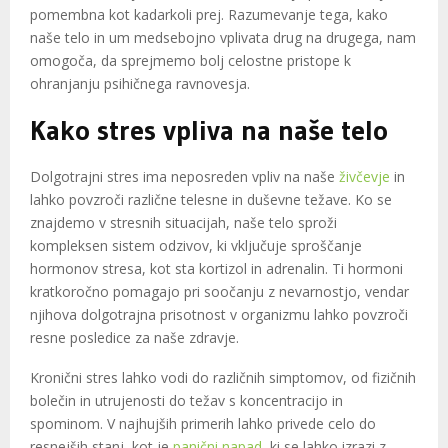
pomembna kot kadarkoli prej. Razumevanje tega, kako
naše telo in um medsebojno vplivata drug na drugega, nam
omogoča, da sprejmemo bolj celostne pristope k
ohranjanju psihičnega ravnovesja.
Kako stres vpliva na naše telo
Dolgotrajni stres ima neposreden vpliv na naše
živčevje
in
lahko povzroči različne telesne in duševne težave. Ko se
znajdemo v stresnih situacijah, naše telo sproži
kompleksen sistem odzivov, ki vključuje sproščanje
hormonov stresa, kot sta kortizol in adrenalin. Ti hormoni
kratkoročno pomagajo pri soočanju z nevarnostjo, vendar
njihova dolgotrajna prisotnost v organizmu lahko povzroči
resne posledice za naše zdravje.
Kronični stres lahko vodi do različnih simptomov, od fizičnih
bolečin in utrujenosti do težav s koncentracijo in
spominom. V najhujših primerih lahko privede celo do
resnejših stanj, kot je
panični napad
, ki se lahko izrazi z