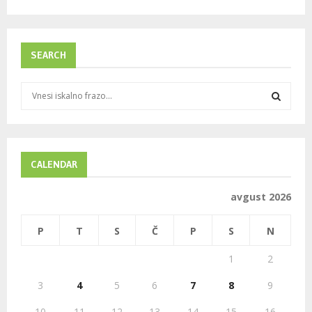
SEARCH
S
e
a
S
r
c
E
h
CALENDAR
f
A
o
avgust 2026
r
R
:
P
T
S
Č
P
S
N
C
1
2
H
3
4
5
6
7
8
9
10
11
12
13
14
15
16