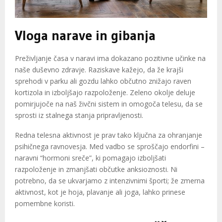
Vloga narave in gibanja
Preživljanje časa v naravi ima dokazano pozitivne učinke na
naše duševno zdravje. Raziskave kažejo, da že krajši
sprehodi v parku ali gozdu lahko občutno znižajo raven
kortizola in izboljšajo razpoloženje. Zeleno okolje deluje
pomirjujoče na naš živčni sistem in omogoča telesu, da se
sprosti iz stalnega stanja pripravljenosti.
Redna telesna aktivnost je prav tako ključna za ohranjanje
psihičnega ravnovesja. Med vadbo se sproščajo endorfini –
naravni “hormoni sreče”, ki pomagajo izboljšati
razpoloženje in zmanjšati občutke anksioznosti. Ni
potrebno, da se ukvarjamo z intenzivnimi športi; že zmerna
aktivnost, kot je hoja, plavanje ali joga, lahko prinese
pomembne koristi.