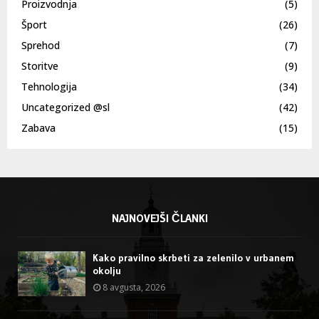
Proizvodnja
(5)
Šport
(26)
Sprehod
(7)
Storitve
(9)
Tehnologija
(34)
Uncategorized @sl
(42)
Zabava
(15)
NAJNOVEJŠI ČLANKI
Kako pravilno skrbeti za zelenilo v urbanem
okolju
8 avgusta, 2026