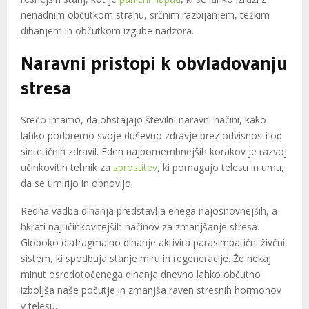
nenadnim občutkom strahu, srčnim razbijanjem, težkim
dihanjem in občutkom izgube nadzora.
Naravni pristopi k obvladovanju
stresa
Srečo imamo, da obstajajo številni naravni načini, kako
lahko podpremo svoje duševno zdravje brez odvisnosti od
sintetičnih zdravil. Eden najpomembnejših korakov je razvoj
učinkovitih tehnik za
sprostitev
, ki pomagajo telesu in umu,
da se umirijo in obnovijo.
Redna vadba dihanja predstavlja enega najosnovnejših, a
hkrati najučinkovitejših načinov za zmanjšanje stresa.
Globoko diafragmalno dihanje aktivira parasimpatični živčni
sistem, ki spodbuja stanje miru in regeneracije. Že nekaj
minut osredotočenega dihanja dnevno lahko občutno
izboljša naše počutje in zmanjša raven stresnih hormonov
v telesu.