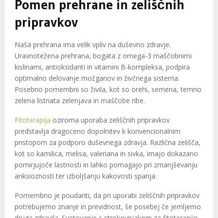
Pomen prehrane in zeliščnih
pripravkov
Naša prehrana ima velik vpliv na duševno zdravje.
Uravnotežena prehrana, bogata z omega-3 maščobnimi
kislinami, antioksidanti in vitamini B-kompleksa, podpira
optimalno delovanje možganov in živčnega sistema.
Posebno pomembni so živila, kot so orehi, semena, temno
zelena listnata zelenjava in maščobe ribe.
Fitoterapija
oziroma uporaba zeliščnih pripravkov
predstavlja dragoceno dopolnitev k konvencionalnim
pristopom za podporo duševnega zdravja. Različna zelišča,
kot so kamilica, melisa, valeriana in sivka, imajo dokazano
pomirjujoče lastnosti in lahko pomagajo pri zmanjševanju
anksioznosti ter izboljšanju kakovosti spanja.
Pomembno je poudariti, da pri uporabi zeliščnih pripravkov
potrebujemo znanje in previdnost, še posebej če jemljemo
druga zdravila. Svetovanje s strokovnjakom za fitoterapijo