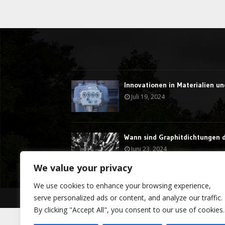
Innovationen in Materialien un
Juli 19, 2024
Wann sind Graphitdichtungen di
Juni 23, 2024
We value your privacy
We use cookies to enhance your browsing experience,
serve personalized ads or content, and analyze our traffic.
@2023 - stormdragon.us. All Right Reserved.
By clicking "Accept All", you consent to our use of cookies.
Bosnian
(
Bosnisch
)
Hrvatski
(
Kroatisch
)