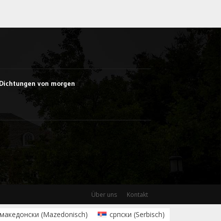
e Dichtungen von morgen
Über uns
Kontakt
македонски
(
Mazedonisch
)
српски
(
Serbisch
)