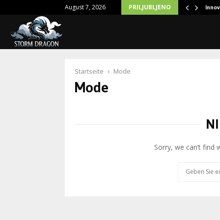
August 7, 2026
PRILJUBLJENO
ei Rädern: Carbon vs. traditionelle…
Innov
Startseite
Mode
Mode
NI
Sorry, we can’t find 
Search
for: